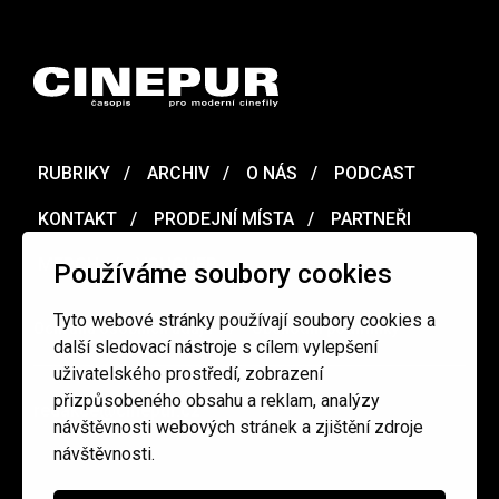
RUBRIKY
ARCHIV
O NÁS
PODCAST
KONTAKT
PRODEJNÍ MÍSTA
PARTNEŘI
MERCH
VOUCHER
Používáme soubory cookies
Tyto webové stránky používají soubory cookies a
Ochrana osobních údajů
/
Obchodní podmínky
další sledovací nástroje s cílem vylepšení
uživatelského prostředí, zobrazení
přizpůsobeného obsahu a reklam, analýzy
redakce@cinepur.cz
návštěvnosti webových stránek a zjištění zdroje
návštěvnosti.