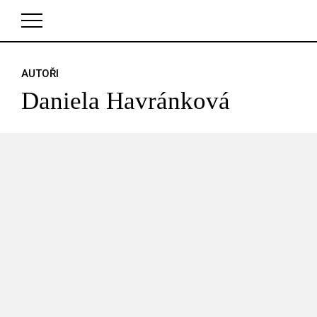
AUTOŘI
V košíku zatím nemáte žádné položky.
Daniela Havránková