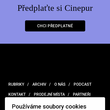
Předplaťte si Cinepur
CHCI PŘEDPLATNÉ
RUBRIKY
ARCHIV
O NÁS
PODCAST
KONTAKT
PRODEJNÍ MÍSTA
PARTNEŘI
MERCH
VOUCHER
Používáme soubory cookies