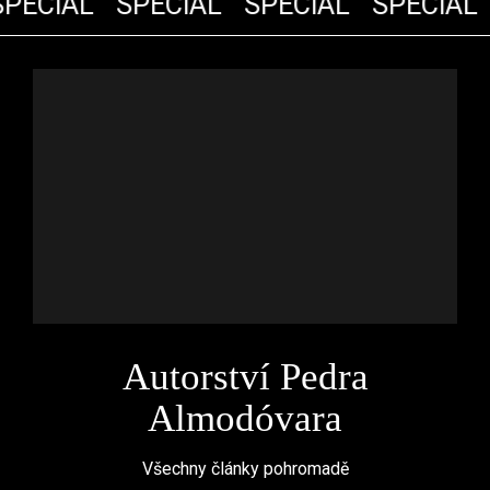
PECIÁL
SPECIÁL
SPECIÁL
SPECIÁL
Autorství Pedra
Almodóvara
Všechny články pohromadě