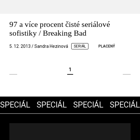
97 a více procent čisté seriálové
sofistiky / Breaking Bad
5. 12. 2013 / Sandra Hezinová
SERIÁL
PLACENÝ
1
SPECIÁL
SPECIÁL
SPECIÁL
SPECIÁL