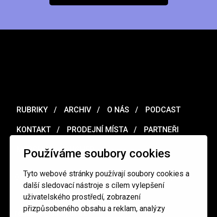
RUBRIKY
ARCHIV
O NÁS
PODCAST
KONTAKT
PRODEJNÍ MÍSTA
PARTNEŘI
MERCH
VOUCHER
Používáme soubory cookies
Tyto webové stránky používají soubory cookies a
Ochrana osobních údajů
/
Obchodní podmínky
další sledovací nástroje s cílem vylepšení
uživatelského prostředí, zobrazení
přizpůsobeného obsahu a reklam, analýzy
redakce@cinepur.cz