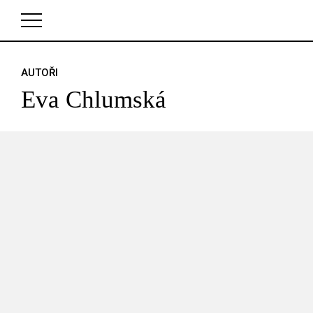
AUTOŘI
V košíku zatím nemáte žádné položky.
Eva Chlumská