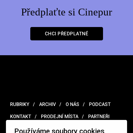
Předplaťte si Cinepur
CHCI PŘEDPLATNÉ
RUBRIKY
ARCHIV
O NÁS
PODCAST
KONTAKT
PRODEJNÍ MÍSTA
PARTNEŘI
MERCH
VOUCHER
Používáme soubory cookies