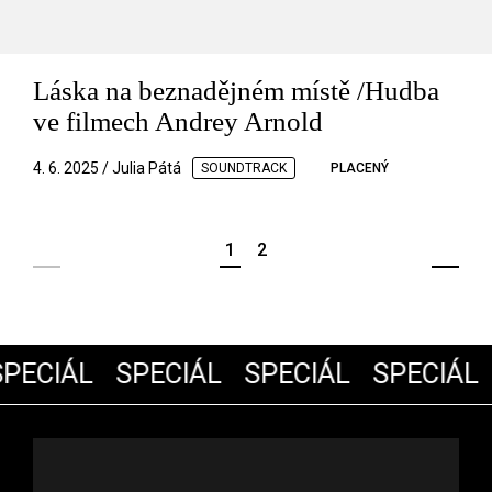
Láska na beznadějném místě /Hudba
ve filmech Andrey Arnold
4. 6. 2025 / Julia Pátá
SOUNDTRACK
PLACENÝ
1
2
PECIÁL
SPECIÁL
SPECIÁL
SPECIÁL