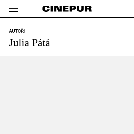
AUTOŘI
V košíku zatím nemáte žádné položky.
Julia Pátá