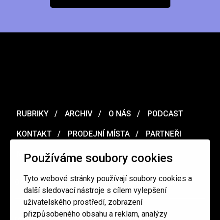
RUBRIKY
ARCHIV
O NÁS
PODCAST
KONTAKT
PRODEJNÍ MÍSTA
PARTNEŘI
MERCH
VOUCHER
Používáme soubory cookies
Tyto webové stránky používají soubory cookies a
Ochrana osobních údajů
/
Obchodní podmínky
další sledovací nástroje s cílem vylepšení
uživatelského prostředí, zobrazení
přizpůsobeného obsahu a reklam, analýzy
redakce@cinepur.cz