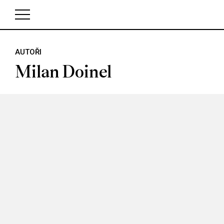
AUTOŘI
V košíku zatím nemáte žádné položky.
Milan Doinel