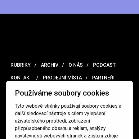
RUBRIKY
ARCHIV
O NÁS
PODCAST
KONTAKT
PRODEJNÍ MÍSTA
PARTNEŘI
MERCH
VOUCHER
Používáme soubory cookies
Tyto webové stránky používají soubory cookies a
Ochrana osobních údajů
/
Obchodní podmínky
další sledovací nástroje s cílem vylepšení
uživatelského prostředí, zobrazení
přizpůsobeného obsahu a reklam, analýzy
redakce@cinepur.cz
návštěvnosti webových stránek a zjištění zdroje