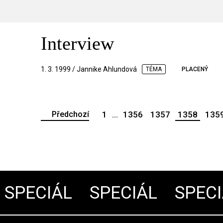
Interview
1. 3. 1999 / Jannike Ahlundová
TÉMA
PLACENÝ
Předchozí
1
...
1356
1357
1358
135
PECIÁL
SPECIÁL
SPECIÁ