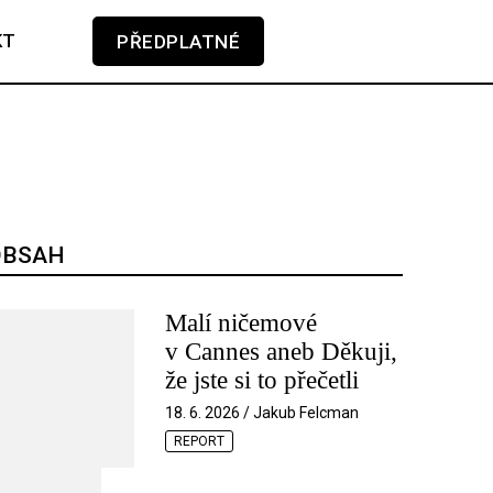
KT
PŘEDPLATNÉ
V košíku zatím nemáte žádné položky.
OBSAH
Malí ničemové
v Cannes aneb Děkuji,
že jste si to přečetli
18. 6. 2026 / Jakub Felcman
REPORT