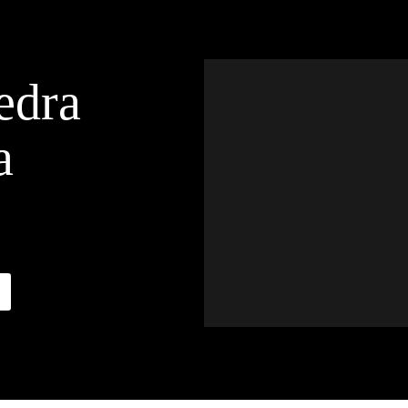
edra
a