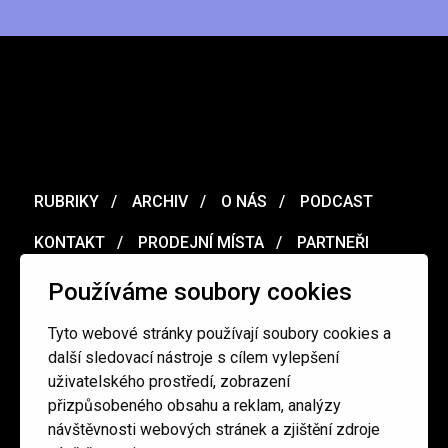
RUBRIKY
ARCHIV
O NÁS
PODCAST
KONTAKT
PRODEJNÍ MÍSTA
PARTNEŘI
MERCH
VOUCHER
Používáme soubory cookies
Tyto webové stránky používají soubory cookies a
Ochrana osobních údajů
/
Obchodní podmínky
další sledovací nástroje s cílem vylepšení
uživatelského prostředí, zobrazení
přizpůsobeného obsahu a reklam, analýzy
redakce@cinepur.cz
návštěvnosti webových stránek a zjištění zdroje