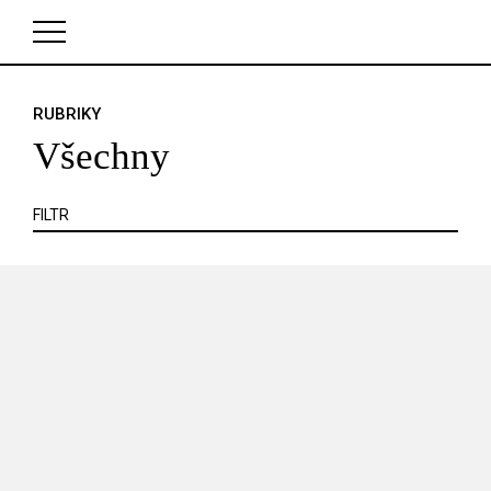
KRITIKA
MIMO KINO
POJEM
PORTRÉT
PROFIL
REPORT
ROZHOVOR
SOUNDTRACK
RUBRIKY
V košíku zatím nemáte žádné položky.
TÉMA
TELEVIZE
VIDEOHRA
WEB
ZOOM
Všechny
SERIÁL
FILTR