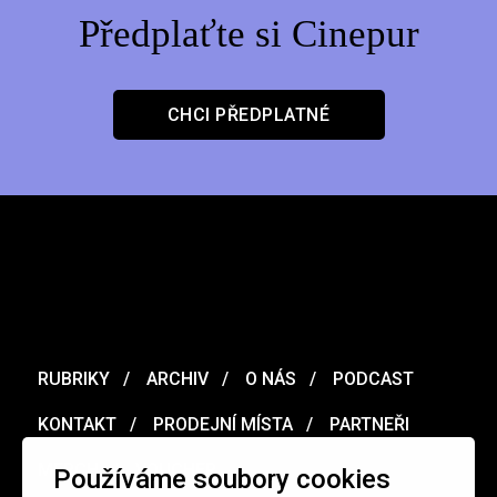
Předplaťte si Cinepur
CHCI PŘEDPLATNÉ
RUBRIKY
ARCHIV
O NÁS
PODCAST
KONTAKT
PRODEJNÍ MÍSTA
PARTNEŘI
MERCH
VOUCHER
Používáme soubory cookies