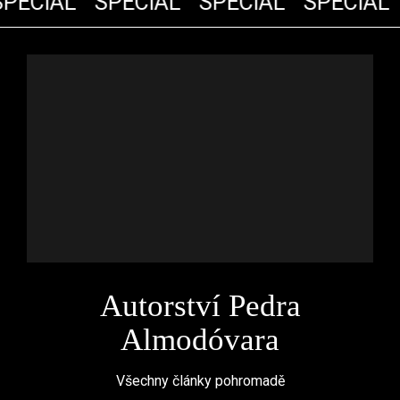
PECIÁL
SPECIÁL
SPECIÁL
SPECIÁL
Autorství Pedra
Almodóvara
Všechny články pohromadě