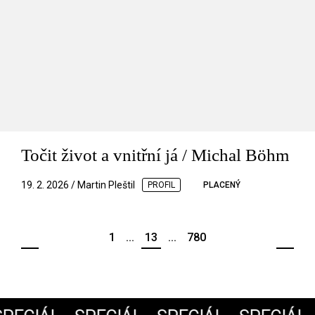
Točit život a vnitřní já / Michal Böhm
19. 2. 2026 / Martin Pleštil
PROFIL
PLACENÝ
1
...
13
...
780