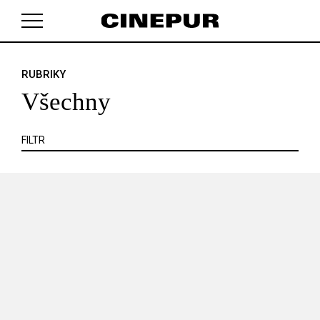
KRITIKA
MIMO KINO
POJEM
PORTRÉT
PROFIL
REPORT
ROZHOVOR
SOUNDTRACK
RUBRIKY
V košíku zatím nemáte žádné položky.
TÉMA
TELEVIZE
VIDEOHRA
WEB
ZOOM
Všechny
SERIÁL
FILTR