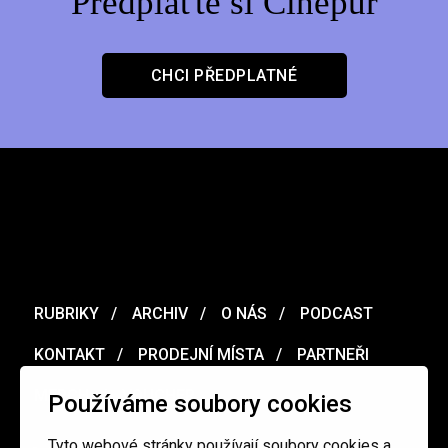
Předplaťte si Cinepur
CHCI PŘEDPLATNÉ
RUBRIKY
ARCHIV
O NÁS
PODCAST
KONTAKT
PRODEJNÍ MÍSTA
PARTNEŘI
MERCH
VOUCHER
Používáme soubory cookies
Tyto webové stránky používají soubory cookies a