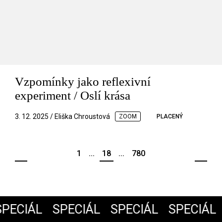
Vzpomínky jako reflexivní
experiment / Oslí krása
3. 12. 2025 / Eliška Chroustová
ZOOM
PLACENÝ
1
...
18
...
780
PECIÁL
SPECIÁL
SPECIÁL
SPECIÁL