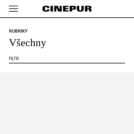
KRITIKA
MIMO KINO
POJEM
PORTRÉT
PROFIL
REPORT
ROZHOVOR
SOUNDTRACK
RUBRIKY
V košíku zatím nemáte žádné položky.
TÉMA
TELEVIZE
VIDEOHRA
WEB
ZOOM
Všechny
SERIÁL
FILTR