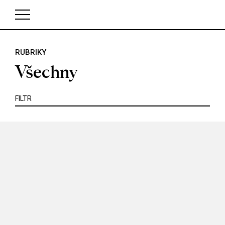
KRITIKA
MIMO KINO
POJEM
PORTRÉT
PROFIL
REPORT
ROZHOVOR
SOUNDTRACK
RUBRIKY
V košíku zatím nemáte žádné položky.
TÉMA
TELEVIZE
VIDEOHRA
WEB
ZOOM
Všechny
SERIÁL
FILTR