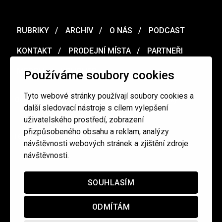
RUBRIKY
ARCHIV
O NÁS
PODCAST
KONTAKT
PRODEJNÍ MÍSTA
PARTNEŘI
MERCH
VOUCHER
Používáme soubory cookies
Tyto webové stránky používají soubory cookies a
Ochrana osobních údajů
/
Obchodní podmínky
další sledovací nástroje s cílem vylepšení
uživatelského prostředí, zobrazení
přizpůsobeného obsahu a reklam, analýzy
redakce@cinepur.cz
návštěvnosti webových stránek a zjištění zdroje
návštěvnosti.
SOUHLASÍM
ODMÍTÁM