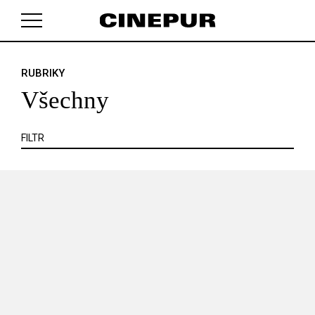
KRITIKA
MIMO KINO
POJEM
PORTRÉT
PROFIL
REPORT
ROZHOVOR
SOUNDTRACK
RUBRIKY
V košíku zatím nemáte žádné položky.
TÉMA
TELEVIZE
VIDEOHRA
WEB
ZOOM
Všechny
SERIÁL
FILTR