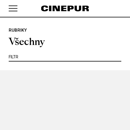
KRITIKA
MIMO KINO
POJEM
PORTRÉT
PROFIL
REPORT
ROZHOVOR
SOUNDTRACK
RUBRIKY
V košíku zatím nemáte žádné položky.
TÉMA
TELEVIZE
VIDEOHRA
WEB
ZOOM
Všechny
SERIÁL
FILTR