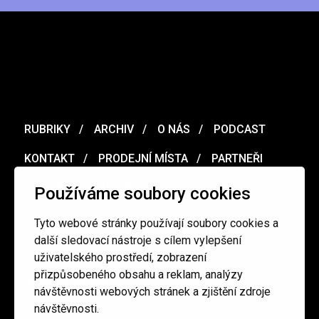
RUBRIKY
ARCHIV
O NÁS
PODCAST
KONTAKT
PRODEJNÍ MÍSTA
PARTNEŘI
MERCH
VOUCHER
Používáme soubory cookies
Tyto webové stránky používají soubory cookies a
Ochrana osobních údajů
/
Obchodní podmínky
další sledovací nástroje s cílem vylepšení
uživatelského prostředí, zobrazení
přizpůsobeného obsahu a reklam, analýzy
redakce@cinepur.cz
návštěvnosti webových stránek a zjištění zdroje
návštěvnosti.