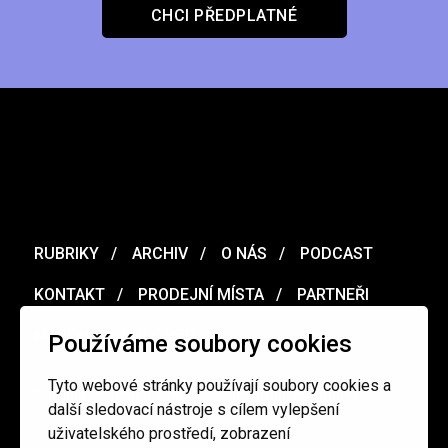
CHCI PŘEDPLATNÉ
RUBRIKY
ARCHIV
O NÁS
PODCAST
KONTAKT
PRODEJNÍ MÍSTA
PARTNEŘI
MERCH
VOUCHER
Používáme soubory cookies
Tyto webové stránky používají soubory cookies a
Ochrana osobních údajů
/
Obchodní podmínky
další sledovací nástroje s cílem vylepšení
uživatelského prostředí, zobrazení