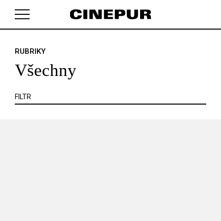
KRITIKA
MIMO KINO
POJEM
PORTRÉT
PROFIL
REPORT
ROZHOVOR
SOUNDTRACK
RUBRIKY
V košíku zatím nemáte žádné položky.
TÉMA
TELEVIZE
VIDEOHRA
WEB
ZOOM
Všechny
SERIÁL
FILTR