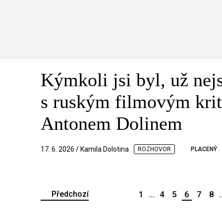
Kýmkoli jsi byl, už nej
s ruským filmovým kri
Antonem Dolinem
17. 6. 2026 / Kamila Dolotina
ROZHOVOR
PLACENÝ
Předchozí
1
...
4
5
6
7
8
.