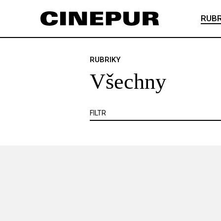
Veškerý obsah
Článek je zadarmo
RUBR
Článek je placený
VŠECHNY
ANKETA
ČESKÝ FILM
RUBRIKY
Všechny
KNIHA
KRITIKA
MIMO KINO
VIDEOHRA
WEB
ZOOM
SE
FILTR