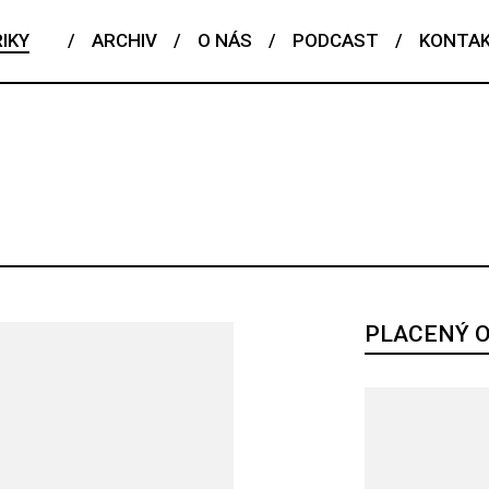
IKY
/
ARCHIV
/
O NÁS
/
PODCAST
/
KONTA
ČESKÝ TALENT
EDITORIAL
FENOMÉN
FLASHBACK
POJEM
PORTRÉT
PROFIL
REPORT
ROZHOVOR
RIÁL
PLACENÝ 