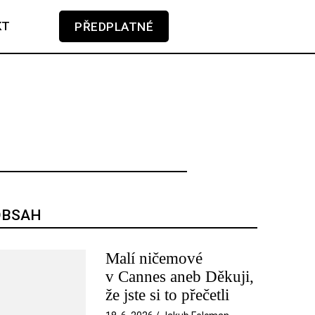
KT
PŘEDPLATNÉ
GLOSA
KAMERA-PERO
V košíku zatím nemáte žádné položky.
SOUNDTRACK
TÉMA
TELEVIZE
OBSAH
Malí ničemové
v Cannes aneb Děkuji,
že jste si to přečetli