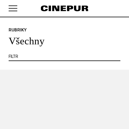
KRITIKA
MIMO KINO
POJEM
PORTRÉT
PROFIL
REPORT
ROZHOVOR
SOUNDTRACK
RUBRIKY
V košíku zatím nemáte žádné položky.
TÉMA
TELEVIZE
VIDEOHRA
WEB
ZOOM
Všechny
SERIÁL
FILTR