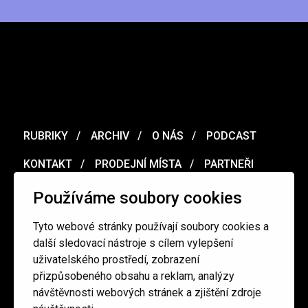
RUBRIKY
ARCHIV
O NÁS
PODCAST
KONTAKT
PRODEJNÍ MÍSTA
PARTNEŘI
MERCH
VOUCHER
Používáme soubory cookies
Tyto webové stránky používají soubory cookies a
Ochrana osobních údajů
/
Obchodní podmínky
další sledovací nástroje s cílem vylepšení
uživatelského prostředí, zobrazení
přizpůsobeného obsahu a reklam, analýzy
redakce@cinepur.cz
návštěvnosti webových stránek a zjištění zdroje