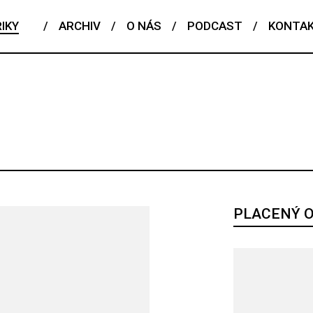
IKY
/
ARCHIV
/
O NÁS
/
PODCAST
/
KONTA
ČESKÝ TALENT
EDITORIAL
FENOMÉN
FLASHBACK
POJEM
PORTRÉT
PROFIL
REPORT
ROZHOVOR
RIÁL
PLACENÝ 