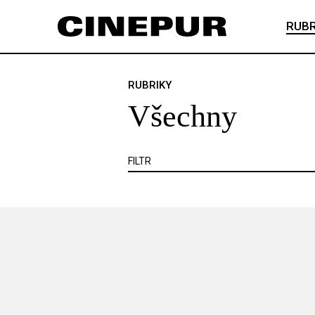
Veškerý obsah
Článek je zadarmo
RUBR
Článek je placený
VŠECHNY
ANKETA
ČESKÝ FILM
RUBRIKY
Všechny
KNIHA
KRITIKA
MIMO KINO
VIDEOHRA
WEB
ZOOM
SE
FILTR