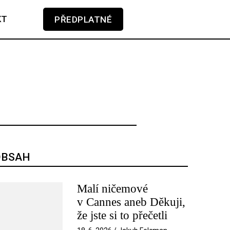
KT
PŘEDPLATNÉ
GLOSA
KAMERA-PERO
V košíku zatím nemáte žádné položky.
SOUNDTRACK
TÉMA
TELEVIZE
OBSAH
Malí ničemové
v Cannes aneb Děkuji,
že jste si to přečetli