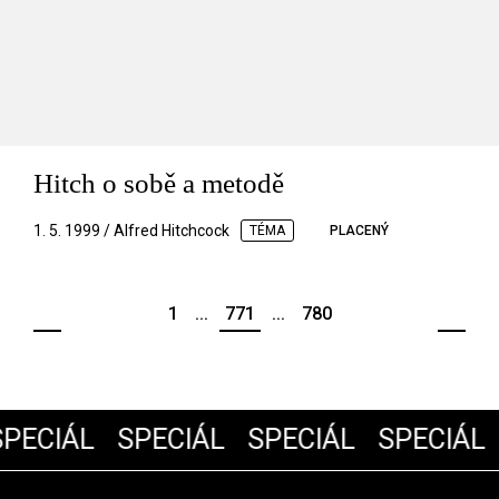
Hitch o sobě a metodě
1. 5. 1999 / Alfred Hitchcock
TÉMA
PLACENÝ
1
...
771
...
780
PECIÁL
SPECIÁL
SPECIÁL
SPECIÁL