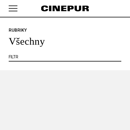
KRITIKA
MIMO KINO
POJEM
PORTRÉT
PROFIL
REPORT
ROZHOVOR
SOUNDTRACK
RUBRIKY
V košíku zatím nemáte žádné položky.
TÉMA
TELEVIZE
VIDEOHRA
WEB
ZOOM
Všechny
SERIÁL
FILTR