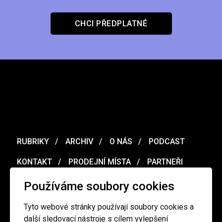
CHCI PŘEDPLATNÉ
RUBRIKY
ARCHIV
O NÁS
PODCAST
KONTAKT
PRODEJNÍ MÍSTA
PARTNEŘI
MERCH
VOUCHER
Používáme soubory cookies
Tyto webové stránky používají soubory cookies a
Ochrana osobních údajů
/
Obchodní podmínky
další sledovací nástroje s cílem vylepšení