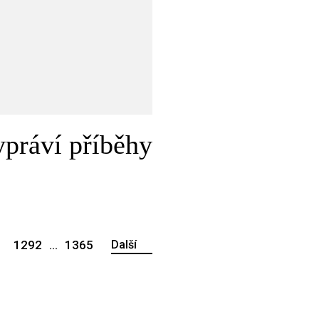
práví příběhy
1
1292
...
1365
Další