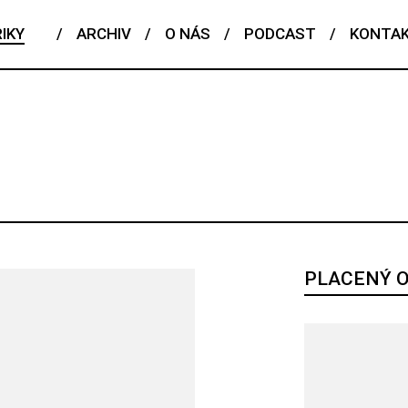
IKY
/
ARCHIV
/
O NÁS
/
PODCAST
/
KONTA
ČESKÝ TALENT
EDITORIAL
FENOMÉN
FLASHBACK
POJEM
PORTRÉT
PROFIL
REPORT
ROZHOVOR
RIÁL
PLACENÝ 