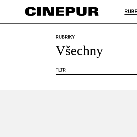
Veškerý obsah
Článek je zadarmo
RUBR
Článek je placený
VŠECHNY
ANKETA
ČESKÝ FILM
RUBRIKY
Všechny
KNIHA
KRITIKA
MIMO KINO
VIDEOHRA
WEB
ZOOM
SE
FILTR