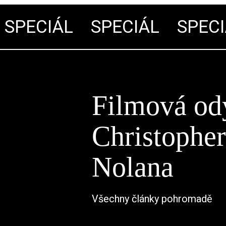
PECIÁL
SPECIÁL
SPECIÁ
Filmová od
Christophe
Nolana
Všechny články pohromadě