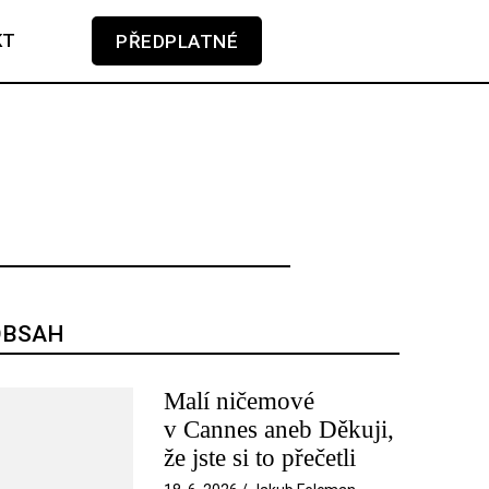
KT
PŘEDPLATNÉ
GLOSA
KAMERA-PERO
V košíku zatím nemáte žádné položky.
SOUNDTRACK
TÉMA
TELEVIZE
OBSAH
Malí ničemové
v Cannes aneb Děkuji,
že jste si to přečetli