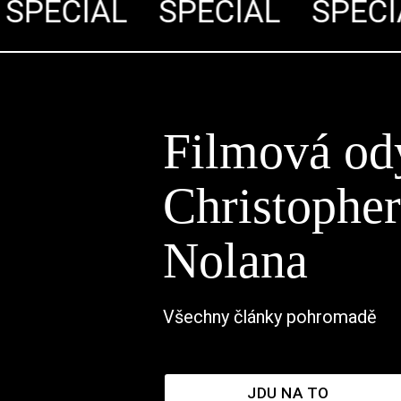
PECIÁL
SPECIÁL
SPECIÁ
Filmová od
Christophe
Nolana
Všechny články pohromadě
JDU NA TO