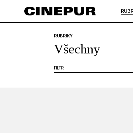
Veškerý obsah
Článek je zadarmo
RUBR
Článek je placený
VŠECHNY
ANKETA
ČESKÝ FILM
RUBRIKY
Všechny
KNIHA
KRITIKA
MIMO KINO
VIDEOHRA
WEB
ZOOM
SE
FILTR