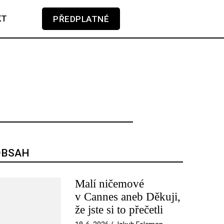
KT
PŘEDPLATNÉ
GLOSA
KAMERA-PERO
V košíku zatím nemáte žádné položky.
SOUNDTRACK
TÉMA
TELEVIZE
OBSAH
Malí ničemové
v Cannes aneb Děkuji,
že jste si to přečetli