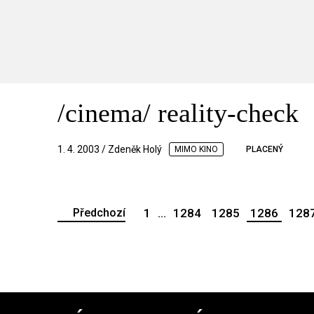
/cinema/ reality-check
1. 4. 2003 / Zdeněk Holý
MIMO KINO
PLACENÝ
Předchozí
1
...
1284
1285
1286
128