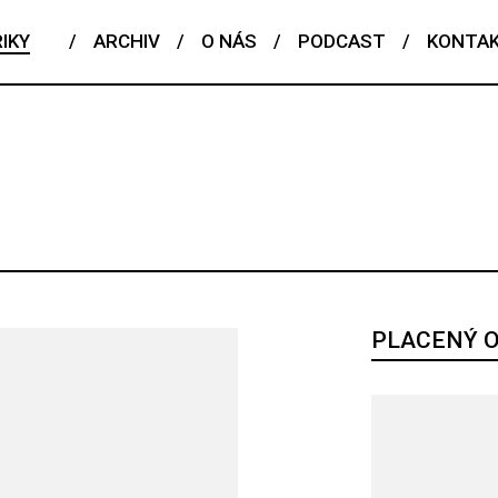
IKY
/
ARCHIV
/
O NÁS
/
PODCAST
/
KONTA
ČESKÝ TALENT
EDITORIAL
FENOMÉN
FLASHBACK
POJEM
PORTRÉT
PROFIL
REPORT
ROZHOVOR
RIÁL
PLACENÝ 