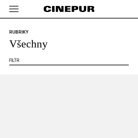
KRITIKA
MIMO KINO
POJEM
PORTRÉT
PROFIL
REPORT
ROZHOVOR
SOUNDTRACK
RUBRIKY
V košíku zatím nemáte žádné položky.
TÉMA
TELEVIZE
VIDEOHRA
WEB
ZOOM
Všechny
SERIÁL
FILTR