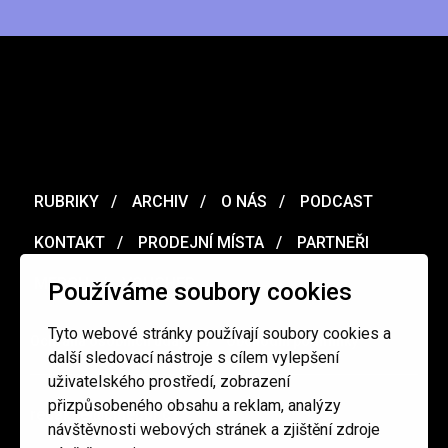
RUBRIKY
ARCHIV
O NÁS
PODCAST
KONTAKT
PRODEJNÍ MÍSTA
PARTNEŘI
MERCH
VOUCHER
Používáme soubory cookies
Tyto webové stránky používají soubory cookies a
Ochrana osobních údajů
/
Obchodní podmínky
další sledovací nástroje s cílem vylepšení
uživatelského prostředí, zobrazení
přizpůsobeného obsahu a reklam, analýzy
redakce@cinepur.cz
návštěvnosti webových stránek a zjištění zdroje