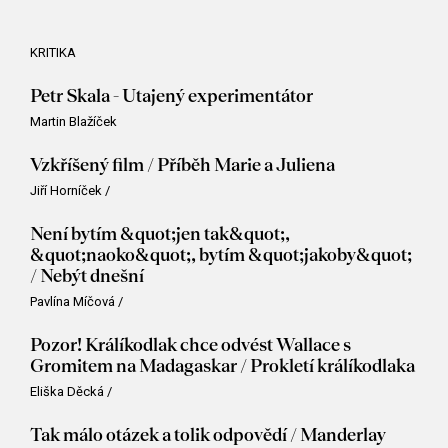
KRITIKA
Petr Skala - Utajený experimentátor
Martin Blažíček
Vzkříšený film / Příběh Marie a Juliena
Jiří Horníček
/
Není bytím &quot;jen tak&quot;,
&quot;naoko&quot;, bytím &quot;jakoby&quot;
/ Nebýt dnešní
Pavlína Míčová
/
Pozor! Králíkodlak chce odvést Wallace s
Gromitem na Madagaskar / Prokletí králíkodlaka
Eliška Děcká
/
Tak málo otázek a tolik odpovědí / Manderlay