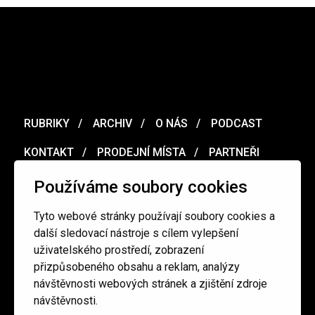
RUBRIKY
ARCHIV
O NÁS
PODCAST
KONTAKT
PRODEJNÍ MÍSTA
PARTNEŘI
MERCH
VOUCHER
Používáme soubory cookies
Tyto webové stránky používají soubory cookies a
Ochrana osobních údajů
/
Obchodní podmínky
další sledovací nástroje s cílem vylepšení
uživatelského prostředí, zobrazení
přizpůsobeného obsahu a reklam, analýzy
redakce@cinepur.cz
návštěvnosti webových stránek a zjištění zdroje
návštěvnosti.