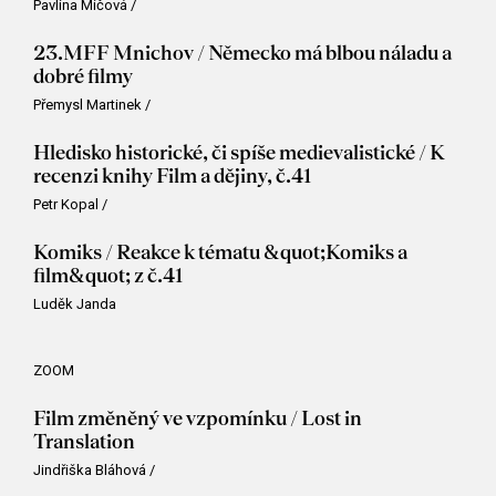
Pavlína Míčová
/
23.MFF Mnichov / Německo má blbou náladu a
dobré filmy
Přemysl Martinek
/
Hledisko historické, či spíše medievalistické / K
recenzi knihy Film a dějiny, č.41
Petr Kopal
/
Komiks / Reakce k tématu &quot;Komiks a
film&quot; z č.41
Luděk Janda
ZOOM
Film změněný ve vzpomínku / Lost in
Translation
Jindřiška Bláhová
/