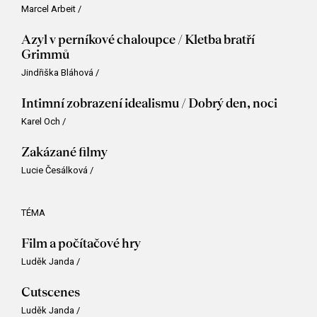
Marcel Arbeit
/
Azyl v perníkové chaloupce / Kletba bratří
Grimmů
Jindřiška Bláhová
/
Intimní zobrazení idealismu / Dobrý den, noci
Karel Och
/
Zakázané filmy
Lucie Česálková
/
TÉMA
Film a počítačové hry
Luděk Janda
/
Cutscenes
Luděk Janda
/