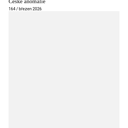
České anomálie
164 / březen 2026