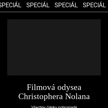
PECIÁL
SPECIÁL
SPECIÁL
SPECIÁL
Filmová odysea
Christophera Nolana
Všechny články pohromadě