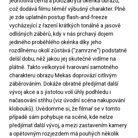
jednotlivá černá a polozakrytá okénka obrazu,
což dodává filmu téměř výbušný charakter. Plně
je zde uplatněn postup flash-and-freeze
vycházející z řazení krátkých tonálně a jasově
odlišných záběrů, kdy v nás prchavý dojem
jediného proběhlého okénka díky jeho
rozdílnému okolí zůstává ("zamrzne") podstatně
delší dobu, něž jakou jej skutečně vidíme na
plátně. Takto velkorysé tvarovaní samotného
charakteru obrazu Mekas doprovází citlivým
záběrováním. Dokáže obratně předjímat další
vývoj akce a s jistotou volí úhly podhledu i
načasování střihu (viz úvodní scéna nakupování
klobouků). Uvědomme si, že filmař se v tomto
případě sám pohybuje na scéně, kde nelze
předjímat další vývoj, a mezi zastavením kamery
a opětovným rozjezdem má pouhých několik