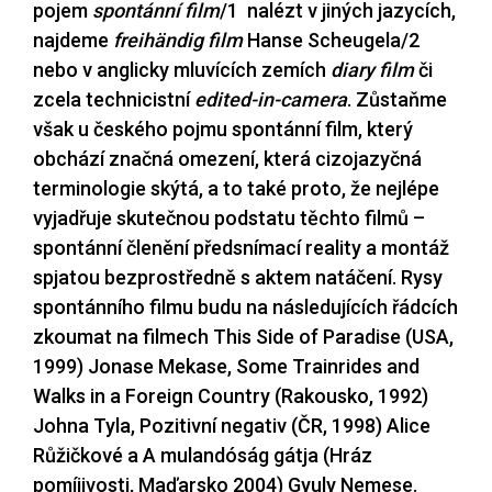
pojem
spontánní film
/1
nalézt v jiných jazycích,
najdeme
freihändig film
Hanse Scheugela
/2
nebo v anglicky mluvících zemích
diary film
či
zcela technicistní
edited-in-camera
. Zůstaňme
však u českého pojmu spontánní film, který
obchází značná omezení, která cizojazyčná
terminologie skýtá, a to také proto, že nejlépe
vyjadřuje skutečnou podstatu těchto filmů –
spontánní členění předsnímací reality a montáž
spjatou bezprostředně s aktem natáčení. Rysy
spontánního filmu budu na následujících řádcích
zkoumat na filmech This Side of Paradise (USA,
1999) Jonase Mekase, Some Trainrides and
Walks in a Foreign Country (Rakousko, 1992)
Johna Tyla, Pozitivní negativ (ČR, 1998) Alice
Růžičkové a A mulandóság gátja (Hráz
pomíjivosti, Maďarsko 2004) Gyuly Nemese.