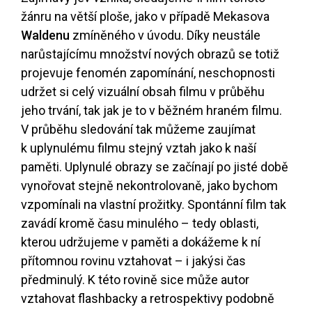
žánru na větší ploše, jako v případě Mekasova
Waldenu
zmíněného v úvodu. Díky neustále
narůstajícímu množství nových obrazů se totiž
projevuje fenomén zapomínání, neschopnosti
udržet si celý vizuální obsah filmu v průběhu
jeho trvání, tak jak je to v běžném hraném filmu.
V průběhu sledování tak můžeme zaujímat
k uplynulému filmu stejný vztah jako k naší
paměti. Uplynulé obrazy se začínají po jisté době
vynořovat stejně nekontrolovaně, jako bychom
vzpomínali na vlastní prožitky. Spontánní film tak
zavádí kromě času minulého – tedy oblasti,
kterou udržujeme v paměti a dokážeme k ní
přítomnou rovinu vztahovat – i jakýsi čas
předminulý. K této rovině sice může autor
vztahovat flashbacky a retrospektivy podobně