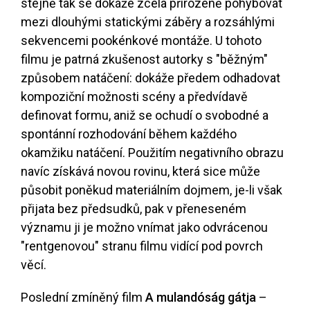
stejně tak se dokáže zcela přirozeně pohybovat
mezi dlouhými statickými záběry a rozsáhlými
sekvencemi pookénkové montáže. U tohoto
filmu je patrná zkušenost autorky s "běžným"
způsobem natáčení: dokáže předem odhadovat
kompoziční možnosti scény a předvídavě
definovat formu, aniž se ochudí o svobodné a
spontánní rozhodování během každého
okamžiku natáčení. Použitím negativního obrazu
navíc získává novou rovinu, která sice může
působit poněkud materiálním dojmem, je-li však
přijata bez předsudků, pak v přeneseném
významu ji je možno vnímat jako odvrácenou
"rentgenovou" stranu filmu vidící pod povrch
věcí.
Poslední zmíněný film
A mulandóság gátja
–