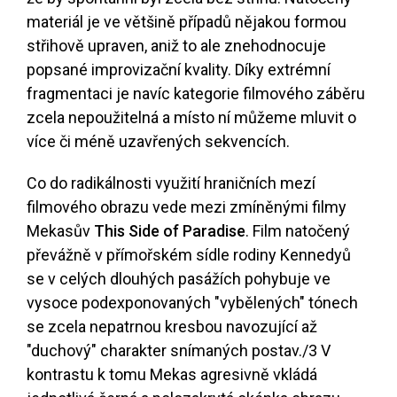
materiál je ve většině případů nějakou formou
střihově upraven, aniž to ale znehodnocuje
popsané improvizační kvality. Díky extrémní
fragmentaci je navíc kategorie filmového záběru
zcela nepoužitelná a místo ní můžeme mluvit o
více či méně uzavřených sekvencích.
Co do radikálnosti využití hraničních mezí
filmového obrazu vede mezi zmíněnými filmy
Mekasův
This Side of Paradise
. Film natočený
převážně v přímořském sídle rodiny Kennedyů
se v celých dlouhých pasážích pohybuje ve
vysoce podexponovaných "vybělených" tónech
se zcela nepatrnou kresbou navozující až
"duchový" charakter snímaných postav.
/3
V
kontrastu k tomu Mekas agresivně vkládá