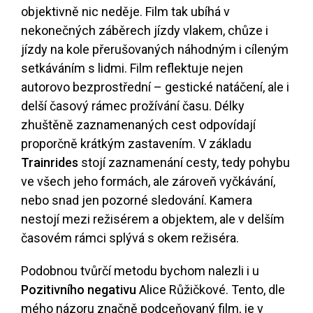
objektivně nic neděje. Film tak ubíhá v
nekonečných záběrech jízdy vlakem, chůze i
jízdy na kole přerušovaných náhodným i cíleným
setkáváním s lidmi. Film reflektuje nejen
autorovo bezprostřední – gestické natáčení, ale i
delší časový rámec prožívání času. Délky
zhuštěně zaznamenaných cest odpovídají
proporčně krátkým zastavením. V základu
Trainrides
stojí zaznamenání cesty, tedy pohybu
ve všech jeho formách, ale zároveň vyčkávání,
nebo snad jen pozorné sledování. Kamera
nestojí mezi režisérem a objektem, ale v delším
časovém rámci splývá s okem režiséra.
Podobnou tvůrčí metodu bychom nalezli i u
Pozitivního negativu
Alice Růžičkové. Tento, dle
mého názoru značně podceňovaný film, je v