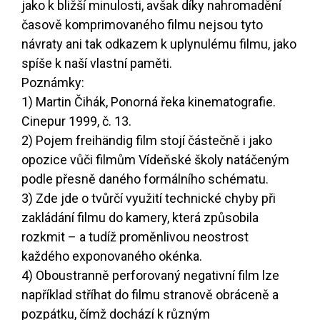
jako k bližší minulosti, avšak díky nahromadění
časově komprimovaného filmu nejsou tyto
návraty ani tak odkazem k uplynulému filmu, jako
spíše k naší vlastní paměti.
Poznámky:
1) Martin Čihák, Ponorná řeka kinematografie.
Cinepur 1999, č. 13.
2) Pojem freihändig film stojí částečně i jako
opozice vůči filmům Vídeňské školy natáčeným
podle přesně daného formálního schématu.
3) Zde jde o tvůrčí využití technické chyby při
zakládání filmu do kamery, která způsobila
rozkmit – a tudíž proměnlivou neostrost
každého exponovaného okénka.
4) Oboustranně perforovaný negativní film lze
například stříhat do filmu stranově obráceně a
pozpátku, čímž dochází k různým