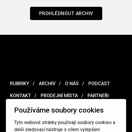
PROHLÉDNOUT ARCHIV
RUBRIKY
ARCHIV
O NÁS
PODCAST
KONTAKT
PRODEJNÍ MÍSTA
PARTNEŘI
MERCH
VOUCHER
Používáme soubory cookies
Tyto webové stránky používají soubory cookies a
Ochrana osobních údajů
/
Obchodní podmínky
další sledovací nástroje s cílem vylepšení