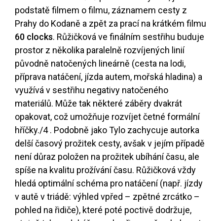
podstatě filmem o filmu, záznamem cesty z
Prahy do Kodaně a zpět za prací na krátkém filmu
60 clocks
. Růžičková ve finálním sestřihu buduje
prostor z několika paralelně rozvíjených linií
původně natočených lineárně (cesta na lodi,
příprava natáčení, jízda autem, mořská hladina) a
využívá v sestřihu negativy natočeného
materiálů. Může tak některé záběry dvakrát
opakovat, což umožňuje rozvíjet četné formální
hříčky.
/4
. Podobně jako Tylo zachycuje autorka
delší časový prožitek cesty, avšak v jejím případě
není důraz položen na prožitek ubíhání času, ale
spíše na kvalitu prožívání času. Růžičková vždy
hledá optimální schéma pro natáčení (např. jízdy
v autě v triádě: výhled vpřed – zpětné zrcátko –
pohled na řidiče), které poté poctivě dodržuje,