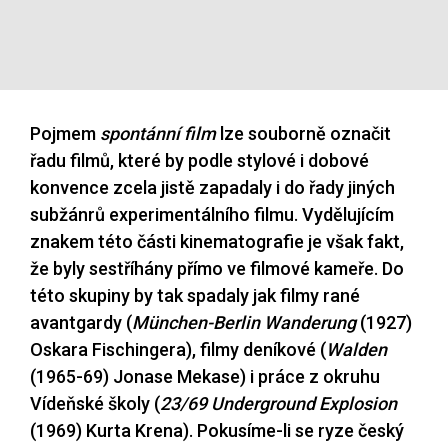
Pojmem
spontánní film
lze souborně označit
řadu filmů, které by podle stylové i dobové
konvence zcela jistě zapadaly i do řady jiných
subžánrů experimentálního filmu. Vydělujícím
znakem této části kinematografie je však fakt,
že byly sestříhány přímo ve filmové kameře. Do
této skupiny by tak spadaly jak filmy rané
avantgardy (
München-Berlin Wanderung
(1927)
Oskara Fischingera), filmy deníkové (
Walden
(1965-69) Jonase Mekase) i práce z okruhu
Vídeňské školy (
23/69 Underground Explosion
(1969) Kurta Krena). Pokusíme-li se ryze český