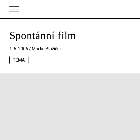
Spontánní film
V košíku zatím nemáte žádné položky.
1. 6. 2006 /
Martin Blažíček
TÉMA