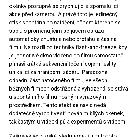
okénky postupně se zrychlující a zpomalující
akce před kamerou. A právě toto je jedinečný
otisk spontánního natáčení, během kterého se
spolu s proměňujícím se jasem obrazu
automaticky zhušťuje nebo protahuje čas na
filmu. Na rozdíl od techniky flash-and-freeze, kdy
je jednotlivé okno vloženo do filmu samostatně,
přináší krátké sekvenční točení dojem reality
unikající za hranicemi záběru. Paradoxně
odpadní část natočeného filmu, ve všech
běžných filmech odstřižená a vyhozená, se stává
u spontánního filmu nosným výrazovým
prostředkem. Tento efekt se navíc nedá
dodatečně vyrobit vestřihováním bílých okének,
tak častým u videoklipů a experimentů s videem.
Zajímavý jev vzniká, sledujeme-li film tohoto