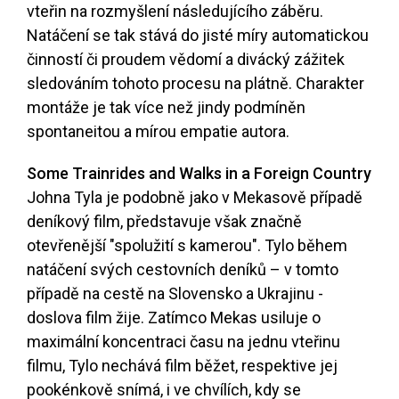
vteřin na rozmyšlení následujícího záběru.
Natáčení se tak stává do jisté míry automatickou
činností či proudem vědomí a divácký zážitek
sledováním tohoto procesu na plátně. Charakter
montáže je tak více než jindy podmíněn
spontaneitou a mírou empatie autora.
Some Trainrides and Walks in a Foreign Country
Johna Tyla je podobně jako v Mekasově případě
deníkový film, představuje však značně
otevřenější "spolužití s kamerou". Tylo během
natáčení svých cestovních deníků – v tomto
případě na cestě na Slovensko a Ukrajinu -
doslova film žije. Zatímco Mekas usiluje o
maximální koncentraci času na jednu vteřinu
filmu, Tylo nechává film běžet, respektive jej
pookénkově snímá, i ve chvílích, kdy se