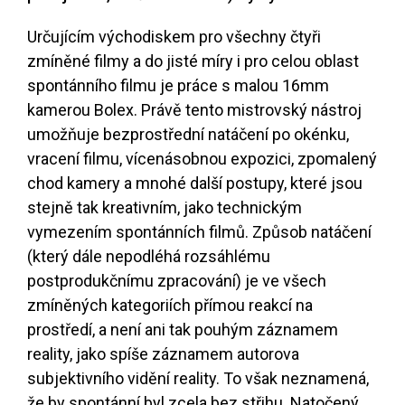
Určujícím východiskem pro všechny čtyři
zmíněné filmy a do jisté míry i pro celou oblast
spontánního filmu je práce s malou 16mm
kamerou Bolex. Právě tento mistrovský nástroj
umožňuje bezprostřední natáčení po okénku,
vracení filmu, vícenásobnou expozici, zpomalený
chod kamery a mnohé další postupy, které jsou
stejně tak kreativním, jako technickým
vymezením spontánních filmů. Způsob natáčení
(který dále nepodléhá rozsáhlému
postprodukčnímu zpracování) je ve všech
zmíněných kategoriích přímou reakcí na
prostředí, a není ani tak pouhým záznamem
reality, jako spíše záznamem autorova
subjektivního vidění reality. To však neznamená,
že by spontánní byl zcela bez střihu. Natočený