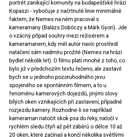
portrét zanikající komunity na budapešťské hrázi
Kopaszi - vybočuje z načrtnuté linie minimálně
faktem, že Nemes na něm pracoval s
kameramany (Balázs Dobóczy a Márk Gyori). Jde
o vzácný případ souhry mezi režisérem a
kameramanem, kdy měl autor navíc prostředí
natáčení sám nadmíru prožité (Nemes na hrázi
bydlel několik let). O filmu platí mnohé z toho, co
bylo již v předchozím textu řečeno, ale zastavil
bych se u jednoho pozoruhodného jevu
spojeného se spontánním filmem, a to u
fenoménu kamerových dojezdů, jinými slovy
bílých oken vznikajících při zastavení, případně
rozjezdu kamery. Rozhodne-li se například
kameraman natočit skok psa do řeky, natočí v
rychlém sledu čtyři až pět záběrů o délce 10 až
20 oken, které začínají a končí několika světlými