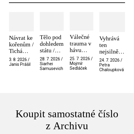
Válečné
Tělo pod
Návrat ke
Vyhrává
trauma v
dohledem
kořenům /
ten
hávu
státu /
Tichá
nejsilnější
spektáklu
Pramen
přítelkyně
/ V nitru
25. 7. 2026 /
28. 7. 2026 /
3. 8. 2026 /
24. 7. 2026 /
/ Odyssea
Mojmír
Siarhei
manosféry
Janis Prášil
Petra
Sedláček
Samusevich
Chaloupková
Koupit samostatné číslo
z Archivu