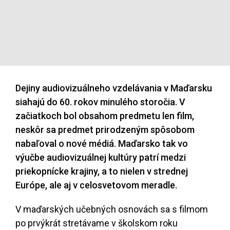
Dejiny audiovizuálneho vzdelávania v Maďarsku
siahajú do 60. rokov minulého storočia. V
začiatkoch bol obsahom predmetu len film,
neskôr sa predmet prirodzeným spôsobom
nabaľoval o nové médiá. Maďarsko tak vo
výučbe audiovizuálnej kultúry patrí medzi
priekopnícke krajiny, a to nielen v strednej
Európe, ale aj v celosvetovom meradle.
V maďarských učebných osnovách sa s filmom
po prvýkrát stretávame v školskom roku