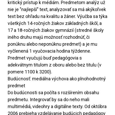
kritický prístup k médiám. Predmetom analýz už
nie je "najlepší" text, analyzovať sa má akýkoľvek
text bez ohľadu na kvalitu a žáner. Výučba sa týka
všetkých 14-ročných žiakov základných škôl, a
17 a 18-ročných žiakov gymnázií (stredné školy
iného druhu majú možnosť rozhodnúť, či
ponúknu alebo neponúknu predmet) a je mu
vyčlenená 1 vyučovacia hodina týždenne.
Predmet vyučujú buď pedagógovia s
adekvátnym titulom z oboru alebo bez titulu (v
pomere 1100 k 3200).
Budúcnosť: mediálna výchova ako plnohodnotný
predmet
Do budúcnosti sa počíta s rozšírením obsahu
predmetu. Integrovať by sa do neho mali
multimédiá, videohry a digitálne texty. Od októbra
2006 prebieha vzdelávanie budúcich pedagógov