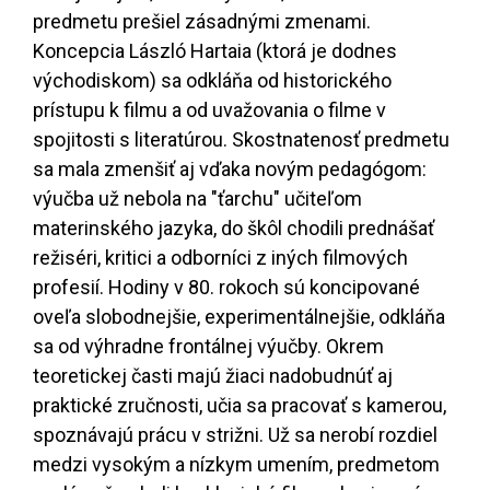
predmetu prešiel zásadnými zmenami.
Koncepcia László Hartaia (ktorá je dodnes
východiskom) sa odkláňa od historického
prístupu k filmu a od uvažovania o filme v
spojitosti s literatúrou. Skostnatenosť predmetu
sa mala zmenšiť aj vďaka novým pedagógom:
výučba už nebola na "ťarchu" učiteľom
materinského jazyka, do škôl chodili prednášať
režiséri, kritici a odborníci z iných filmových
profesií. Hodiny v 80. rokoch sú koncipované
oveľa slobodnejšie, experimentálnejšie, odkláňa
sa od výhradne frontálnej výučby. Okrem
teoretickej časti majú žiaci nadobudnúť aj
praktické zručnosti, učia sa pracovať s kamerou,
spoznávajú prácu v strižni. Už sa nerobí rozdiel
medzi vysokým a nízkym umením, predmetom