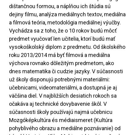
dištančnou formou, a náplňou ich štúdia sú
dejiny filmu, analýza mediálnych textov, mediálna
a filmová teória, metodológia mediálnej výučby.
Vychádza sa z toho, že o 10 rokov budú môcť
predmet vyučovať len učitelia, ktorí budú mať
vysokoškolský diplom z predmetu. Od školského
roku 2013/2014 má byť filmová a mediálna
výchova rovnako dôležitým predmetom, ako
dnes matematika či cudzie jazyky. V súčasnosti
už školy disponujú potrebnými materiálmi:
učebnicami, videomateriálmi, a dostupná je aj
väčšina diel. V najbližších desiatich rokoch sa
očakáva aj technické dovybavenie škôl. V
súčasnosti školy používajú najmä učebnicu
Mozgóképkultúra és médiaismeret (Kultúra
pohyblivého obrazu a mediálne poznávanie) od