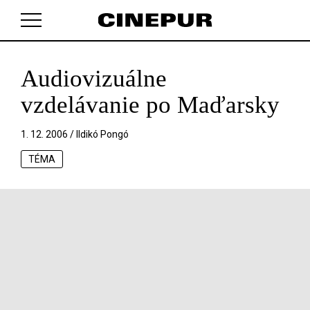
Audiovizuálne
V košíku zatím nemáte žádné položky.
vzdelávanie po Maďarsky
1. 12. 2006 /
Ildikó Pongó
TÉMA