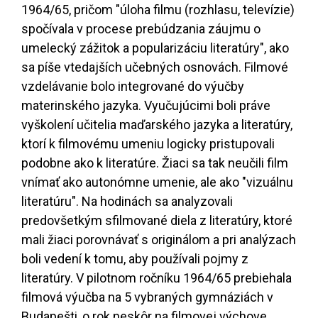
1964/65, pričom "úloha filmu (rozhlasu, televízie)
spočívala v procese prebúdzania záujmu o
umelecký zážitok a popularizáciu literatúry", ako
sa píše vtedajších učebných osnovách. Filmové
vzdelávanie bolo integrované do výučby
materinského jazyka. Vyučujúcimi boli práve
vyškolení učitelia maďarského jazyka a literatúry,
ktorí k filmovému umeniu logicky pristupovali
podobne ako k literatúre. Žiaci sa tak neučili film
vnímať ako autonómne umenie, ale ako "vizuálnu
literatúru". Na hodinách sa analyzovali
predovšetkým sfilmované diela z literatúry, ktoré
mali žiaci porovnávať s originálom a pri analýzach
boli vedení k tomu, aby používali pojmy z
literatúry. V pilotnom ročníku 1964/65 prebiehala
filmová výučba na 5 vybraných gymnáziách v
Budapešti, o rok neskôr na filmovej výchove