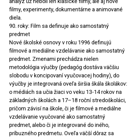
analýz už neboli len klasické filmy, ale aj nové
filmy, experimenty, dokumentárne a animované
diela.
90. roky: Film sa definuje ako samostatný
predmet
Nové školské osnovy v roku 1996 definujú
filmové a mediálne vzdelávanie ako samostatný
predmet. Zmenami prechádza nielen
metodológia výučby (pedagóg dostáva väčšiu
slobodu v koncipovaní vyučovacej hodiny), do
výučby je integrovaná oveľa širšia škála školákov:
o médiách sa učia žiaci vo veku 13-14 rokov na
základných školách a 17–18 roční stredoškoláci,
pričom závisí na škole, či je filmové a mediálne
vzdelávanie vyučované ako samostatný
predmet, alebo či je integrované do iného,
príbuzného predmetu. Oveľa väčší dôraz sa