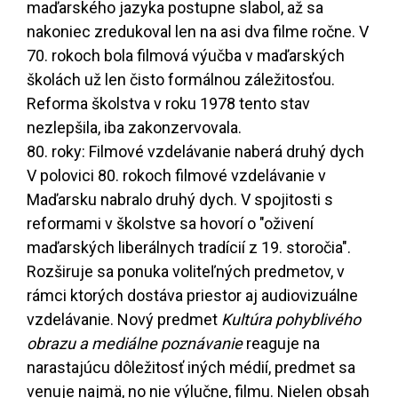
maďarského jazyka postupne slabol, až sa
nakoniec zredukoval len na asi dva filme ročne. V
70. rokoch bola filmová výučba v maďarských
školách už len čisto formálnou záležitosťou.
Reforma školstva v roku 1978 tento stav
nezlepšila, iba zakonzervovala.
80. roky: Filmové vzdelávanie naberá druhý dych
V polovici 80. rokoch filmové vzdelávanie v
Maďarsku nabralo druhý dych. V spojitosti s
reformami v školstve sa hovorí o "oživení
maďarských liberálnych tradícií z 19. storočia".
Rozširuje sa ponuka voliteľných predmetov, v
rámci ktorých dostáva priestor aj audiovizuálne
vzdelávanie. Nový predmet
Kultúra pohyblivého
obrazu a mediálne poznávanie
reaguje na
narastajúcu dôležitosť iných médií, predmet sa
venuje najmä, no nie výlučne, filmu. Nielen obsah