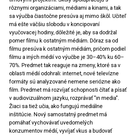
rôznymi organizáciami, médiami a kinami, a tak
sa výučba čiastočne presúva aj mimo škôl. Učiteľ
má ešte väčšiu slobodu v koncipovaní
vyučovacej hodiny, dôležité je, aby sa dodržal
pomer filmu k ostatným médiám. Dôraz sa od
filmu presúva k ostatným médiám, pričom podiel
filmu a iných médií vo výučbe je 30–40% ku 60–
70%. Predmet tak reaguje na zmeny, ktoré sa v
oblasti médií odohrali: internet, nové televízne
formáty sú analyzované nemene seriózne ako
film. Predmet má rozvíjať schopnosti čítať a písať
v audiovizuálnom jazyku, rozprávať "in media".
Žiaci sa tiež učia, ako fungujú mediálne
inštitúcie. Nový samostatný predmet má
pomáhať vychovávať uvedomelých
konzumentov médií, vyvíjať vkus a budovať