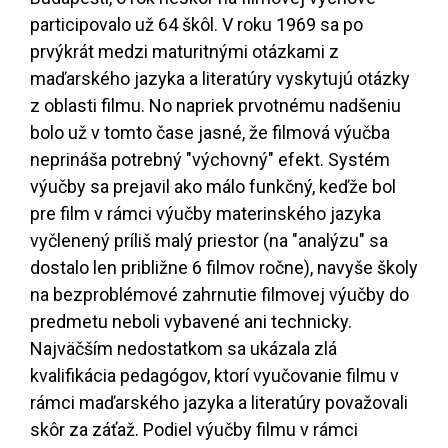
participovalo už 64 škôl. V roku 1969 sa po
prvýkrát medzi maturitnými otázkami z
maďarského jazyka a literatúry vyskytujú otázky
z oblasti filmu. No napriek prvotnému nadšeniu
bolo už v tomto čase jasné, že filmová výučba
neprináša potrebný "výchovný" efekt. Systém
výučby sa prejavil ako málo funkčný, keďže bol
pre film v rámci výučby materinského jazyka
vyčlenený príliš malý priestor (na "analýzu" sa
dostalo len približne 6 filmov ročne), navyše školy
na bezproblémové zahrnutie filmovej výučby do
predmetu neboli vybavené ani technicky.
Najväčším nedostatkom sa ukázala zlá
kvalifikácia pedagógov, ktorí vyučovanie filmu v
rámci maďarského jazyka a literatúry považovali
skôr za záťaž. Podiel výučby filmu v rámci