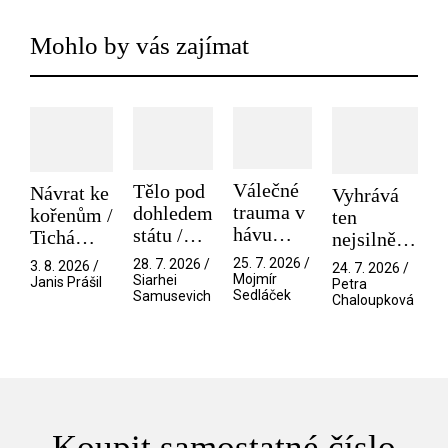
Mohlo by vás zajímat
Válečné
Tělo pod
Návrat ke
Vyhrává
trauma v
dohledem
kořenům /
ten
hávu
státu /
Tichá
nejsilnější
spektáklu
Pramen
přítelkyně
/ V nitru
25. 7. 2026 /
28. 7. 2026 /
3. 8. 2026 /
24. 7. 2026 /
/ Odyssea
Mojmír
Siarhei
manosféry
Janis Prášil
Petra
Sedláček
Samusevich
Chaloupková
Koupit samostatné číslo