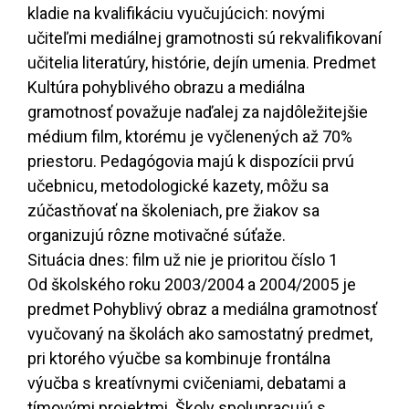
kladie na kvalifikáciu vyučujúcich: novými
učiteľmi mediálnej gramotnosti sú rekvalifikovaní
učitelia literatúry, histórie, dejín umenia. Predmet
Kultúra pohyblivého obrazu a mediálna
gramotnosť považuje naďalej za najdôležitejšie
médium film, ktorému je vyčlenených až 70%
priestoru. Pedagógovia majú k dispozícii prvú
učebnicu, metodologické kazety, môžu sa
zúčastňovať na školeniach, pre žiakov sa
organizujú rôzne motivačné súťaže.
Situácia dnes: film už nie je prioritou číslo 1
Od školského roku 2003/2004 a 2004/2005 je
predmet Pohyblivý obraz a mediálna gramotnosť
vyučovaný na školách ako samostatný predmet,
pri ktorého výučbe sa kombinuje frontálna
výučba s kreatívnymi cvičeniami, debatami a
tímovými projektmi. Školy spolupracujú s