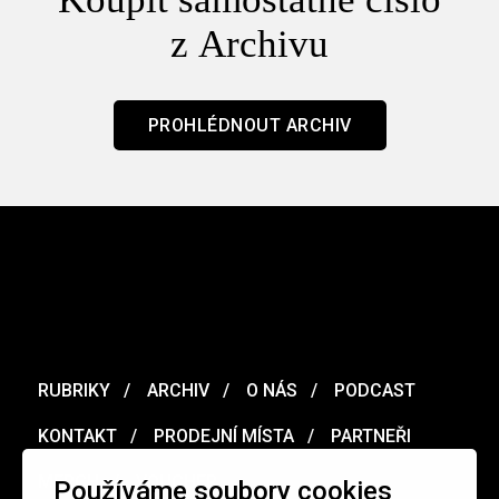
z Archivu
PROHLÉDNOUT ARCHIV
RUBRIKY
ARCHIV
O NÁS
PODCAST
KONTAKT
PRODEJNÍ MÍSTA
PARTNEŘI
MERCH
VOUCHER
Používáme soubory cookies