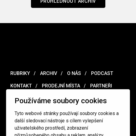
PROHLÉDNOUT ARCHIV
RUBRIKY
ARCHIV
O NÁS
PODCAST
KONTAKT
PRODEJNÍ MÍSTA
PARTNEŘI
MERCH
VOUCHER
Používáme soubory cookies
Tyto webové stránky používají soubory cookies a
Ochrana osobních údajů
/
Obchodní podmínky
další sledovací nástroje s cílem vylepšení
uživatelského prostředí, zobrazení
přizpůsobeného obsahu a reklam, analýzy