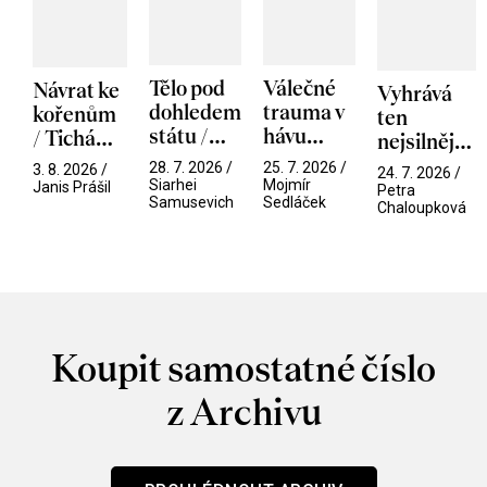
Tělo pod
Válečné
Návrat ke
Vyhrává
dohledem
trauma v
kořenům
ten
státu /
hávu
/ Tichá
nejsilnější
Pramen
spektáklu
přítelkyně
/ V nitru
28. 7. 2026 /
25. 7. 2026 /
3. 8. 2026 /
24. 7. 2026 /
/ Odyssea
Siarhei
Mojmír
manosféry
Janis Prášil
Petra
Samusevich
Sedláček
Chaloupková
Koupit samostatné číslo
z Archivu