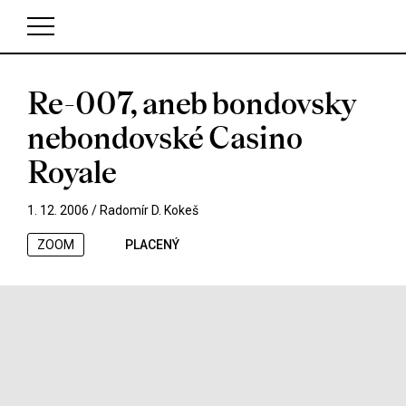
Re-007, aneb bondovsky
V košíku zatím nemáte žádné položky.
nebondovské Casino
Royale
1. 12. 2006 /
Radomír D. Kokeš
ZOOM
PLACENÝ