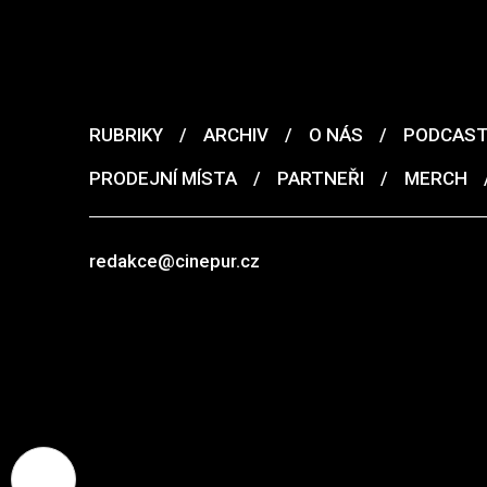
RUBRIKY
/
ARCHIV
/
O NÁS
/
PODCAS
PRODEJNÍ MÍSTA
/
PARTNEŘI
/
MERCH
redakce@cinepur.cz