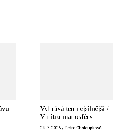
ávu
Vyhrává ten nejsilnější /
a
V nitru manosféry
k
24. 7. 2026 / Petra Chaloupková