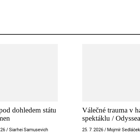
pod dohledem státu
Válečné trauma v h
amen
spektáklu / Odysse
026 / Siarhei Samusevich
25. 7. 2026 / Mojmír Sedláče