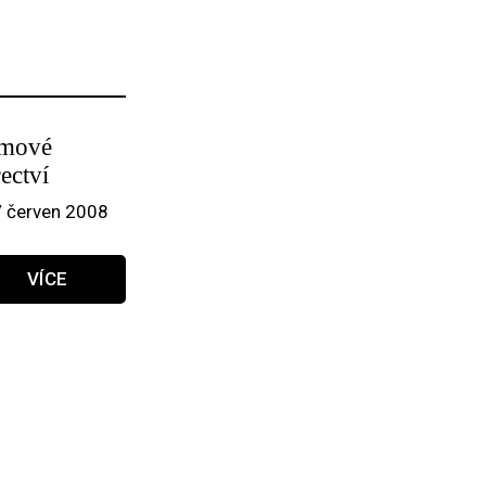
lmové
ectví
/ červen 2008
VÍCE