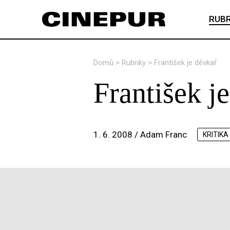
RUBR
Domů
>
Rubriky
>
František je děvkař
František j
1. 6. 2008 /
Adam Franc
KRITIKA