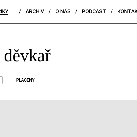
IKY
/
ARCHIV
/
O NÁS
/
PODCAST
/
KONTA
e děvkař
PLACENÝ