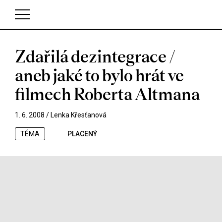
Zdařilá dezintegrace /
V košíku zatím nemáte žádné položky.
aneb jaké to bylo hrát ve
filmech Roberta Altmana
1. 6. 2008 /
Lenka Křesťanová
TÉMA
PLACENÝ