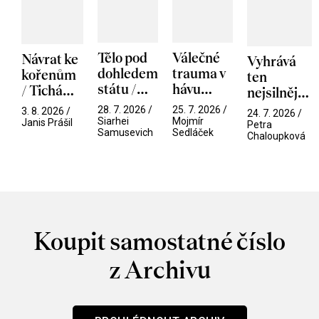
Tělo pod
Válečné
Návrat ke
Vyhrává
dohledem
trauma v
kořenům
ten
státu /
hávu
/ Tichá
nejsilnější
Pramen
spektáklu
přítelkyně
/ V nitru
28. 7. 2026 /
25. 7. 2026 /
3. 8. 2026 /
24. 7. 2026 /
/ Odyssea
Siarhei
Mojmír
manosféry
Janis Prášil
Petra
Samusevich
Sedláček
Chaloupková
Koupit samostatné číslo
z Archivu