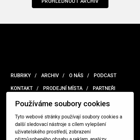
PROHLÉDNOUT ARCHIV
RUBRIKY
ARCHIV
O NÁS
PODCAST
KONTAKT
PRODEJNÍ MÍSTA
PARTNEŘI
MERCH
VOUCHER
Používáme soubory cookies
Tyto webové stránky používají soubory cookies a
Ochrana osobních údajů
/
Obchodní podmínky
další sledovací nástroje s cílem vylepšení
uživatelského prostředí, zobrazení
přizpůsobeného obsahu a reklam, analýzy