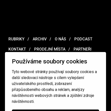
RUBRIKY
ARCHIV
O NÁS
PODCAST
KONTAKT
PRODEJNÍ MÍSTA
PARTNEŘI
MERCH
VOUCHER
Používáme soubory cookies
Tyto webové stránky používají soubory cookies a
Ochrana osobních údajů
/
Obchodní podmínky
další sledovací nástroje s cílem vylepšení
uživatelského prostředí, zobrazení
přizpůsobeného obsahu a reklam, analýzy
redakce@cinepur.cz
návštěvnosti webových stránek a zjištění zdroje
návštěvnosti.