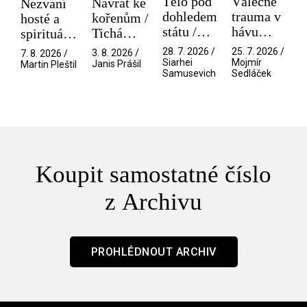
Tělo pod
Válečné
Návrat ke
Nezvaní
dohledem
trauma v
kořenům /
hosté a
státu /
hávu
Tichá
spirituální
Pramen
spektáklu
přítelkyně
narušitelé
28. 7. 2026 /
25. 7. 2026 /
3. 8. 2026 /
7. 8. 2026 /
/ Odyssea
z vesmíru
Siarhei
Mojmír
Janis Prášil
Martin Pleštil
Samusevich
Sedláček
/ Mouchy
Koupit samostatné číslo
z Archivu
PROHLÉDNOUT ARCHIV