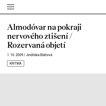
Almodóvar na pokraji
V košíku zatím nemáte žádné položky.
nervového ztišení /
Rozervaná objetí
1. 10. 2009 /
Jindřiška Bláhová
KRITIKA