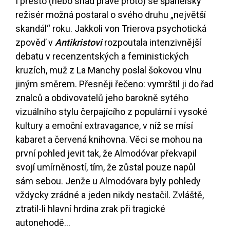
I přesto (nebo snad právě proto) se španělský
režisér možná postaral o svého druhu „největší
skandál“ roku. Jakkoli von Trierova psychotická
zpověď v
Antikristovi
rozpoutala intenzivnější
debatu v recenzentských a feministických
kruzích, muž z La Manchy poslal šokovou vlnu
jiným směrem. Přesněji řečeno: vymrštil ji do řad
znalců a obdivovatelů jeho barokně sytého
vizuálního stylu čerpajícího z populární i vysoké
kultury a emoční extravagance, v níž se mísí
kabaret a červená knihovna. Věci se mohou na
první pohled jevit tak, že Almodóvar překvapil
svojí umírněností, tím, že zůstal pouze napůl
sám sebou. Jenže u Almodóvara byly pohledy
vždycky zrádné a jeden nikdy nestačil. Zvláště,
ztratil-li hlavní hrdina zrak při tragické
autonehodě...