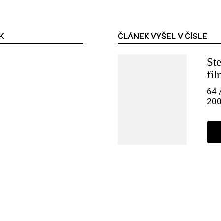
K
ČLÁNEK VYŠEL V ČÍSLE
St
fil
64 
20