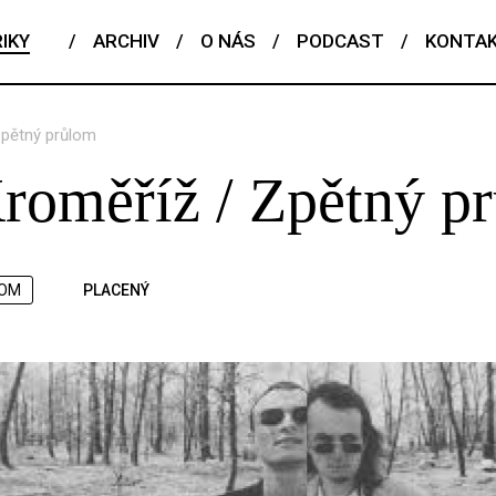
IKY
/
ARCHIV
/
O NÁS
/
PODCAST
/
KONTA
Zpětný průlom
Kroměříž / Zpětný p
OM
PLACENÝ