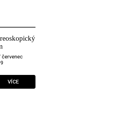
ereoskopický
m
/ červenec
09
VÍCE