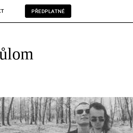
KT
PŘEDPLATNÉ
V košíku zatím nemáte žádné položky.
růlom