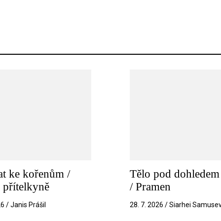
t ke kořenům /
Tělo pod dohledem 
 přítelkyně
/ Pramen
26 / Janis Prášil
28. 7. 2026 / Siarhei Samuse