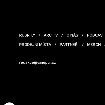
RUBRIKY
/
ARCHIV
/
O NÁS
/
PODCAS
PRODEJNÍ MÍSTA
/
PARTNEŘI
/
MERCH
redakce@cinepur.cz