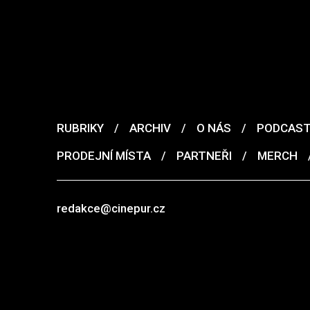
RUBRIKY
/
ARCHIV
/
O NÁS
/
PODCAS
PRODEJNÍ MÍSTA
/
PARTNEŘI
/
MERCH
redakce@cinepur.cz