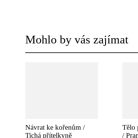
Mohlo by vás zajímat
Návrat ke kořenům /
Tělo 
Tichá přítelkyně
/ Pr