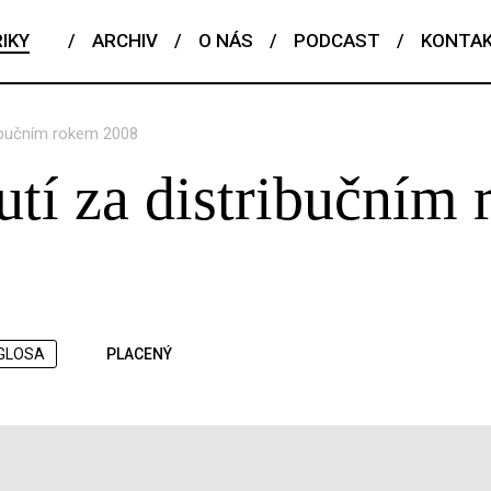
IKY
/
ARCHIV
/
O NÁS
/
PODCAST
/
KONTA
ribučním rokem 2008
tí za distribučním
GLOSA
PLACENÝ