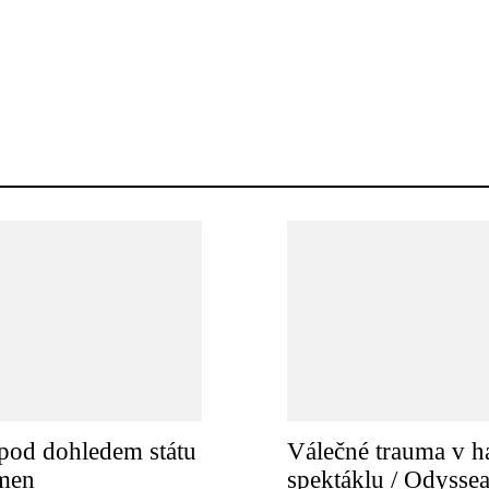
pod dohledem státu
Válečné trauma v h
amen
spektáklu / Odysse