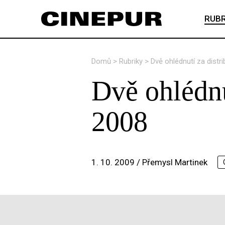
RUBR
Domů
>
Rubriky
>
Dvě ohlédnutí za dist
Dvě ohlédnu
2008
1. 10. 2009 /
Přemysl Martinek