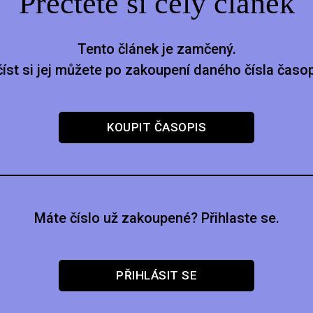
Přečtěte si celý článek
Tento článek je zamčený.
číst si jej můžete po zakoupení daného čísla časop
KOUPIT ČASOPIS
Máte číslo už zakoupené? Přihlaste se.
PŘIHLÁSIT SE