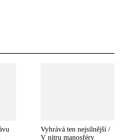
ávu
Vyhrává ten nejsilnější /
a
V nitru manosféry