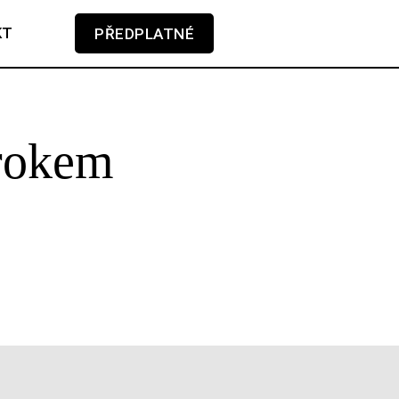
KT
PŘEDPLATNÉ
V košíku zatím nemáte žádné položky.
 rokem