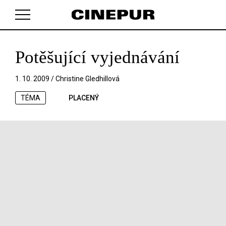
Potěšující vyjednávání
V košíku zatím nemáte žádné položky.
1. 10. 2009 /
Christine Gledhillová
TÉMA
PLACENÝ