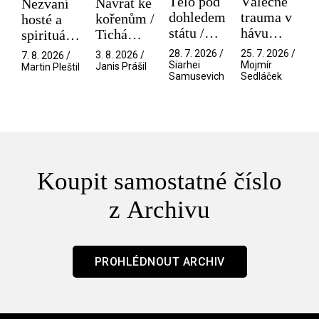
Tělo pod
Válečné
Návrat ke
Nezvaní
dohledem
trauma v
kořenům /
hosté a
státu /
hávu
Tichá
spirituální
Pramen
spektáklu
přítelkyně
narušitelé
28. 7. 2026 /
25. 7. 2026 /
3. 8. 2026 /
7. 8. 2026 /
/ Odyssea
z vesmíru
Siarhei
Mojmír
Janis Prášil
Martin Pleštil
Samusevich
Sedláček
/ Mouchy
Koupit samostatné číslo
z Archivu
PROHLÉDNOUT ARCHIV