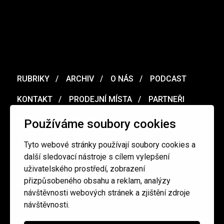
RUBRIKY
ARCHIV
O NÁS
PODCAST
KONTAKT
PRODEJNÍ MÍSTA
PARTNEŘI
MERCH
VOUCHER
Používáme soubory cookies
Tyto webové stránky používají soubory cookies a
Ochrana osobních údajů
/
Obchodní podmínky
další sledovací nástroje s cílem vylepšení
uživatelského prostředí, zobrazení
přizpůsobeného obsahu a reklam, analýzy
redakce@cinepur.cz
návštěvnosti webových stránek a zjištění zdroje
návštěvnosti.