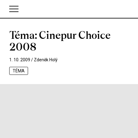
Téma: Cinepur Choice
V košíku zatím nemáte žádné položky.
2008
1. 10. 2009 /
Zdeněk Holý
TÉMA