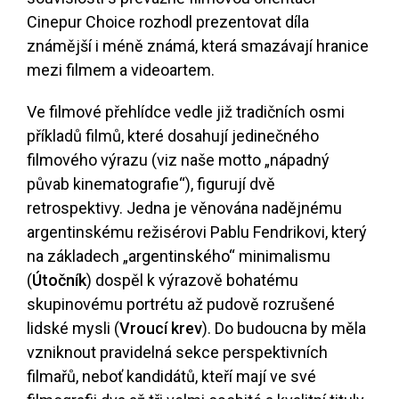
Cinepur Choice rozhodl prezentovat díla
známější i méně známá, která smazávají hranice
mezi filmem a videoartem.
Ve filmové přehlídce vedle již tradičních osmi
příkladů filmů, které dosahují jedinečného
filmového výrazu (viz naše motto „nápadný
půvab kinematografie“), figurují dvě
retrospektivy. Jedna je věnována nadějnému
argentinskému režisérovi Pablu Fendrikovi, který
na základech „argentinského“ minimalismu
(
Útočník
) dospěl k výrazově bohatému
skupinovému portrétu až pudově rozrušené
lidské mysli (
Vroucí krev
). Do budoucna by měla
vzniknout pravidelná sekce perspektivních
filmařů, neboť kandidátů, kteří mají ve své