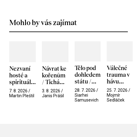
Mohlo by vás zajímat
Tělo pod
Válečné
Nezvaní
Návrat ke
dohledem
trauma v
hosté a
kořenům
státu /
hávu
spirituální
/ Tichá
Pramen
spektáklu
narušitelé
přítelkyně
28. 7. 2026 /
25. 7. 2026 /
7. 8. 2026 /
3. 8. 2026 /
/ Odyssea
z vesmíru
Siarhei
Mojmír
Martin Pleštil
Janis Prášil
Samusevich
Sedláček
/ Mouchy