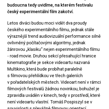
budoucna tedy uvidíme, na kterém festivalu
český experimentální film zakotví.
Letos diváci budou moci vidět
dva proudy
českého experimentálního filmu
, jednak stále
výraznější trend audiovizuální performance silně
ovlivněný počítačovými algoritmy, jednak
žánrovou „klasiku“ nejen experimentálního filmu
- road movie. Druhou sekcí přesahující hranice
kinematografie je sekce videoartu nazvaná
Multikino
, která bude probíhat paralelně
s filmovou přehlídkou ve třech galeriích
v pořadatelských městech. Videoart není v rámci
filmových festivalů žádnou novinkou, bohužel je
zpravidla uváděn v kinech, tedy v prostředí, které
není videoartu vlastní. Tomáš Pospiszyl se v
souvislosti s převážně filmovou orientací