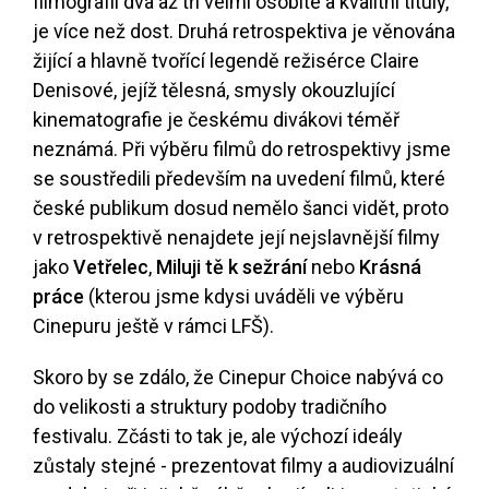
filmografii dva až tři velmi osobité a kvalitní tituly,
je více než dost. Druhá retrospektiva je věnována
žijící a hlavně tvořící legendě režisérce
Claire
Denisové
, jejíž tělesná, smysly okouzlující
kinematografie je českému divákovi téměř
neznámá. Při výběru filmů do retrospektivy jsme
se soustředili především na uvedení filmů, které
české publikum dosud nemělo šanci vidět, proto
v retrospektivě nenajdete její nejslavnější filmy
jako
Vetřelec
,
Miluji tě k sežrání
nebo
Krásná
práce
(kterou jsme kdysi uváděli ve výběru
Cinepuru ještě v rámci LFŠ).
Skoro by se zdálo, že Cinepur Choice nabývá co
do velikosti a struktury podoby tradičního
festivalu. Zčásti to tak je, ale výchozí ideály
zůstaly stejné - prezentovat filmy a audiovizuální