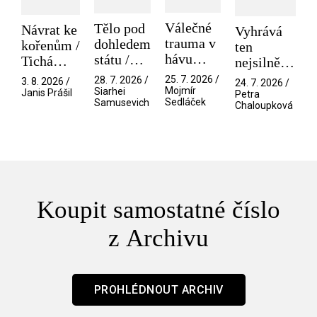
Válečné
Tělo pod
Návrat ke
Vyhrává
trauma v
dohledem
kořenům /
ten
hávu
státu /
Tichá
nejsilnější
spektáklu
Pramen
přítelkyně
/ V nitru
25. 7. 2026 /
28. 7. 2026 /
3. 8. 2026 /
24. 7. 2026 /
/ Odyssea
Mojmír
Siarhei
manosféry
Janis Prášil
Petra
Sedláček
Samusevich
Chaloupková
Koupit samostatné číslo
z Archivu
PROHLÉDNOUT ARCHIV