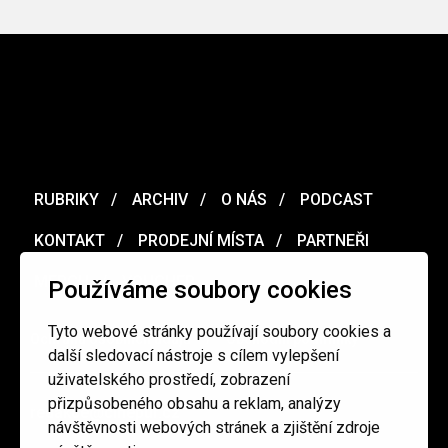
RUBRIKY
ARCHIV
O NÁS
PODCAST
KONTAKT
PRODEJNÍ MÍSTA
PARTNEŘI
MERCH
VOUCHER
Používáme soubory cookies
Tyto webové stránky používají soubory cookies a
Ochrana osobních údajů
/
Obchodní podmínky
další sledovací nástroje s cílem vylepšení
uživatelského prostředí, zobrazení
přizpůsobeného obsahu a reklam, analýzy
redakce@cinepur.cz
návštěvnosti webových stránek a zjištění zdroje