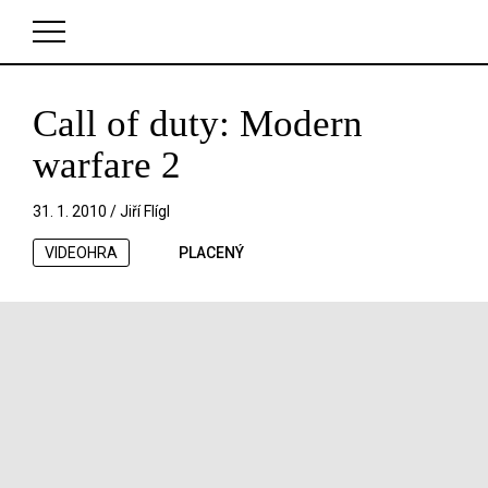
Call of duty: Modern
V košíku zatím nemáte žádné položky.
warfare 2
31. 1. 2010 /
Jiří Flígl
VIDEOHRA
PLACENÝ