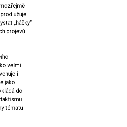
samozřejmě
 prodlužuje
ystat „háčky“
ích projevů
cího
ako velmi
venuje i
e jako
vkládá do
idaktismu –
ahy tématu