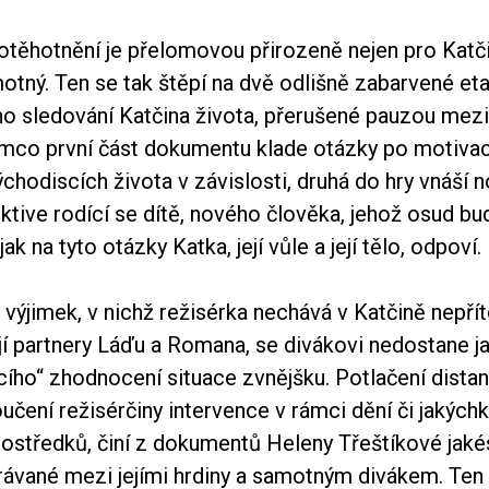
otěhotnění je přelomovou přirozeně nejen pro Katčin
motný. Ten se tak štěpí na dvě odlišně zabarvené et
ho sledování Katčina života, přerušené pauzou mez
ímco první část dokumentu klade otázky po motivac
chodiscích života v závislosti, druhá do hry vnáší
ktive rodící se dítě, nového člověka, jehož osud bu
jak na tyto otázky Katka, její vůle a její tělo, odpoví.
 výjimek, v nichž režisérka nechává v Katčině nepř
ejí partnery Láďu a Romana, se divákovi nedostane j
ícího“ zhodnocení situace zvnějšku. Potlačení dista
učení režisérčiny intervence v rámci dění či jakýchko
prostředků, činí z dokumentů Heleny Třeštíkové jak
ávané mezi jejími hrdiny a samotným divákem. Ten