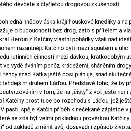
etého děvčete s čtyřletou drogovou zkušeností.
pohledná hnědovláska krájí houskové knedlíky a na 
važuje o budoucnosti bez drog, zato s přítelem a vla
-král Heroin z Katčiny vlastní pohádky však nad ideály
ohem razantněji: Katčino bytí mezi squatem a ulic
sledu rutinních činností mezi dávkou, krátkodobým 
ktive vyděláváním peněz krádežemi, sháněním drogy,
 I tehdy snad Katka ještě cosi plánuje, snad skutečně
 tehdejším druhem Láďou. Představě toho, že by př
beutvrzováním v tom, že na „čistý“ život ještě není 
í Katčiny prostituce po rozchodu s Láďou, jež ješt
m V pasti, spěje Katčin příběh k nečekané zápletce 
teré se zdá být velmi příkladnou prověrkou Katčiny
ti“ od základů změnit svůj dosavadní způsob života