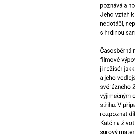
poznává a hod
Jeho vztah k 
nedotáčí, ne
s hrdinou sa
Časosběrná m
filmové výpov
ji režisér ja
a jeho vedlej
svérázného ž
výjimečným c
střihu. V pří
rozpoznat dík
Katčina život
surový materi