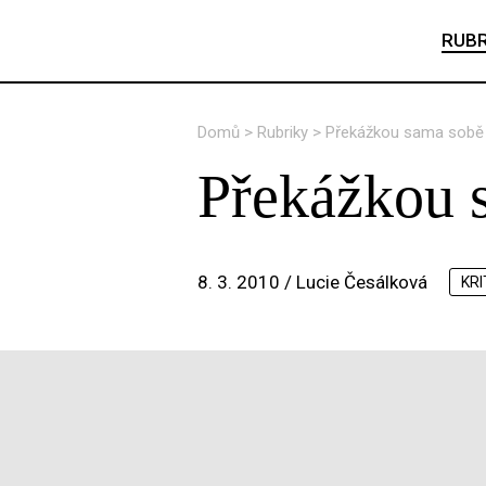
RUBR
Domů
>
Rubriky
>
Překážkou sama sobě 
Překážkou 
8. 3. 2010 /
Lucie Česálková
KRI