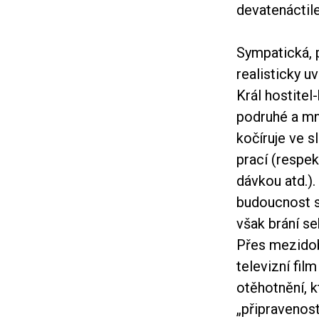
devatenáctil
Sympatická, 
realisticky u
Král hostitel
podruhé a mn
kočíruje ve 
prací (respe
dávkou atd.).
budoucnost s
však brání se
Přes mezidob
televizní fil
otěhotnění, k
„připravenos