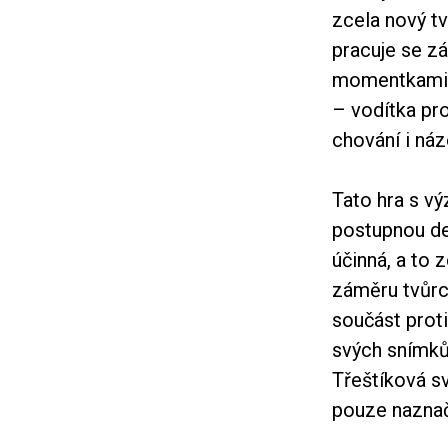
zcela nový t
pracuje se zá
momentkami, k
– vodítka pro
chování i náz
Tato hra s vý
postupnou def
účinná, a to
záměru tvůrc
součást prot
svých snímků
Třeštíková sv
pouze naznaču