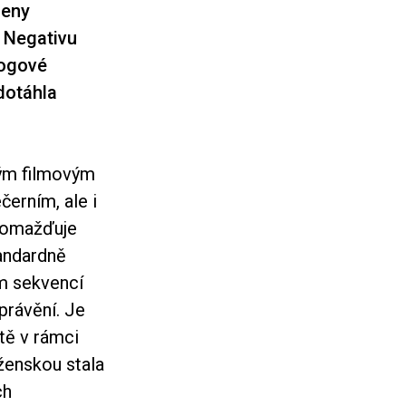
leny
e Negativu
rogové
dotáhla
ným filmovým
erním, ale i
romažďuje
tandardně
em sekvencí
právění. Je
itě v rámci
ženskou stala
ch