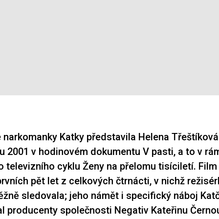
 narkomanky Katky představila Helena Třeštíková
ku 2001 v hodinovém dokumentu V pasti, a to v rá
 televizního cyklu Ženy na přelomu tisíciletí. Film
vních pět let z celkových čtrnácti, v nichž režisé
ěžně sledovala; jeho námět i specifický náboj Kat
l producenty společnosti Negativ Kateřinu Černo