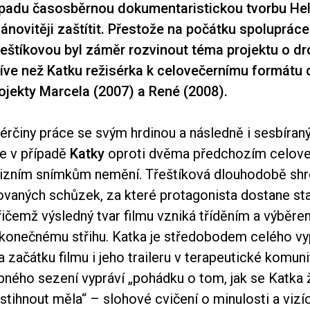
ápadu časosběrnou dokumentaristickou tvorbu He
lánovitěji zaštítit. Přestože na počátku spoluprác
eštíkovou byl záměr rozvinout téma projektu o d
dříve než Katku režisérka k celovečernímu formátu 
ojekty Marcela (2007) a René (2008).
érčiny práce se svým hrdinou a následně i sesbíra
e v případě
Katky
oproti dvěma předchozím celoveč
vizním snímkům nemění. Třeštíková dlouhodobě sh
novaných schůzek, za které protagonista dostane s
řičemž výsledný tvar filmu vzniká tříděním a výběr
konečnému střihu. Katka je středobodem celého vy
a začátku filmu i jeho traileru v terapeutické komun
bného sezení vypráví „pohádku o tom, jak se Katka 
 stihnout měla“ – slohové cvičení o minulosti a vizí