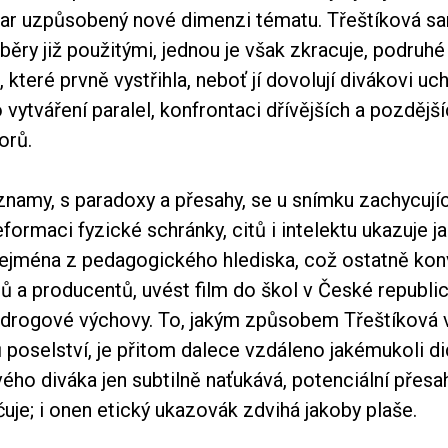
var uzpůsobený nové dimenzi tématu. Třeštíková 
běry již použitými, jednou je však zkracuje, podruhé
teré prvně vystřihla, neboť jí dovolují divákovi uch
 vytváření paralel, konfrontaci dřívějších a pozdějš
orů.
znamy, s paradoxy a přesahy, se u snímku zachycují
ormaci fyzické schránky, citů i intelektu ukazuje j
 zejména z pedagogického hlediska, což ostatně kon
ů a producentů, uvést film do škol v České republic
idrogové výchovy. To, jakým způsobem Třeštíková 
 poselství, je přitom dalece vzdáleno jakémukoli d
ého diváka jen subtilně naťukává, potenciální přes
je; i onen etický ukazovák zdvihá jakoby plaše.