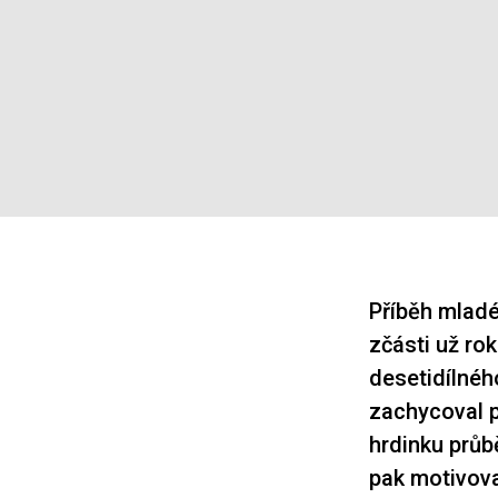
Příběh mladé
zčásti už ro
desetidílného
zachycoval pr
hrdinku průb
pak motivova