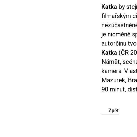
Katka
by stej
filmařským c
nezúčastněn
je nicméně s
autorčinu tv
Katka
(ČR 20
Námět, scéná
kamera: Vlast
Mazurek, Bra
90 minut, dis
Zpět