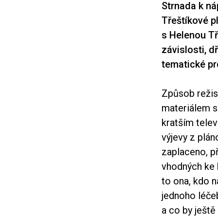
Strnada k n
Třeštíkové p
s Helenou Tř
závislosti, 
tematické pr
Způsob režis
materiálem s
kratším tele
výjevy z plá
zaplaceno, p
vhodných ke 
to ona, kdo n
jednoho léče
a co by ještě