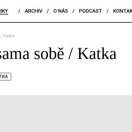
IKY
/
ARCHIV
/
O NÁS
/
PODCAST
/
KONTA
/ Katka
sama sobě / Katka
TIKA