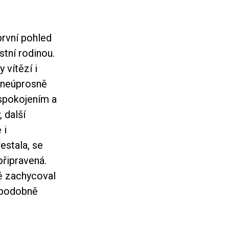
první pohled
stní rodinou.
 vítězí i
í neúprosně
uspokojením a
 další
 i
estala, se
připravená.
ě zachycoval
v podobně
.