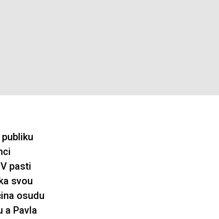
 publiku
mci
 V pasti
rka svou
čina osudu
u a Pavla