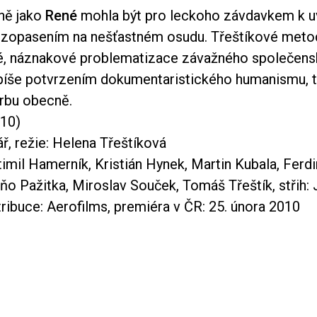
ně jako
René
mohla být pro leckoho závdavkem k u
izopasením na nešťastném osudu. Třeštíkové meto
é, náznakové problematizace závažného společen
píše potvrzením dokumentaristického humanismu, 
orbu obecně.
10)
ř, režie: Helena Třeštíková
imil Hamerník, Kristián Hynek, Martin Kubala, Ferd
ňo Pažitka, Miroslav Souček, Tomáš Třeštík, střih: 
tribuce: Aerofilms, premiéra v ČR: 25. února 2010