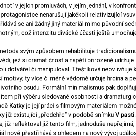
notí v jejích promluvách, v jejím jednání, v konfront
protagonistce nenarušují jakékoli relativizující vsuv
přidává se ani žádný jiný materiál mimo původní sc
motným, což intenzitu divácké účasti ještě umocňuj
etoda svým způsobem rehabilituje tradicionalismus
ědi, jež si dramatičnost a napětí přirozeně udržuje
kkoli dotvářel či manipuloval. Třeštíková neovlivňuje
ší motivy; ty více či méně vědomě určuje hrdina a pe
ivotního osudu. Formální minimalismus pak doplňu
item při výběru sledované osobnosti a dramaturg
padě
Katky
je její práci s filmovým materiálem možné
y již existující „předehře“ v podobě snímku
V pasti
a, již reflektoval již tento film, jednoduše nepřejímá
ál nově přestřihává s ohledem na nový vývoj událos