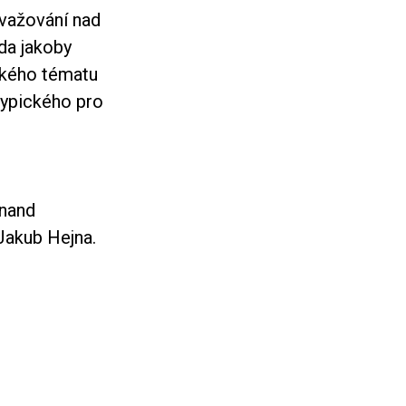
važování nad
da jakoby
ského tématu
typického pro
inand
Jakub Hejna.