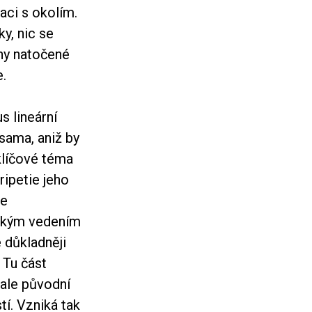
aci s okolím.
ky, nic se
ény natočené
e.
 lineární
 sama, aniž by
 klíčové téma
ripetie jeho
je
ickým vedením
 důkladněji
. Tu část
, ale původní
tí. Vzniká tak