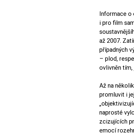
Informace o 
i pro film sa
soustavnější
až 2007. Zat
případných vý
– plod, respe
ovlivněn tím, 
Až na několik
promluvit i j
„objektivizuj
naprosté vylo
zcizujících 
emocí rozehr