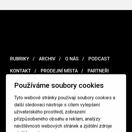
RUBRIKY
ARCHIV
O NÁS
PODCAST
KONTAKT
PRODEJNÍ MÍSTA
PARTNEŘI
MERCH
VOUCHER
Používáme soubory cookies
Tyto webové stránky používají soubory cookies a
Ochrana osobních údajů
/
Obchodní podmínky
další sledovací nástroje s cílem vylepšení
uživatelského prostředí, zobrazení
přizpůsobeného obsahu a reklam, analýzy
redakce@cinepur.cz
návštěvnosti webových stránek a zjištění zdroje