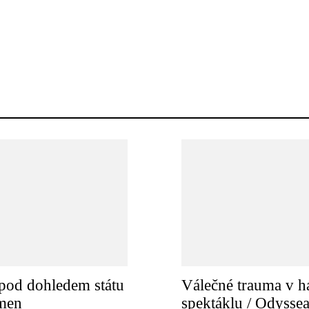
pod dohledem státu
Válečné trauma v h
amen
spektáklu / Odysse