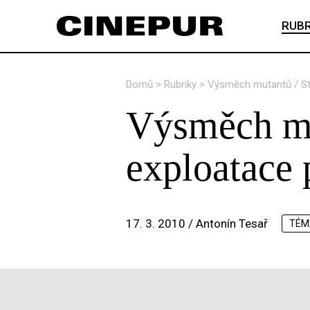
RUBR
Domů
>
Rubriky
>
Výsměch mutantů / St
Výsměch mu
exploatace 
17. 3. 2010 /
Antonín Tesař
TÉM