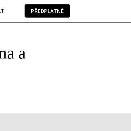
KT
PŘEDPLATNÉ
V košíku zatím nemáte žádné položky.
ma a