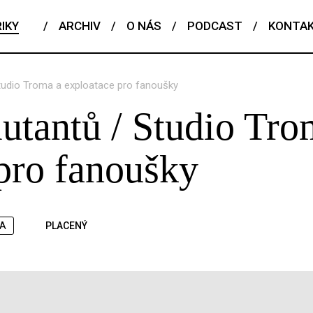
IKY
/
ARCHIV
/
O NÁS
/
PODCAST
/
KONTA
udio Troma a exploatace pro fanoušky
tantů / Studio Tro
pro fanoušky
A
PLACENÝ