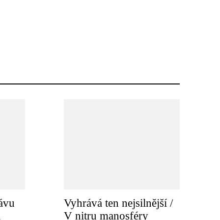
ávu
Vyhrává ten nejsilnější /
a
V nitru manosféry