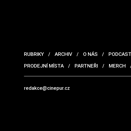
RUBRIKY
/
ARCHIV
/
O NÁS
/
PODCAS
PRODEJNÍ MÍSTA
/
PARTNEŘI
/
MERCH
redakce@cinepur.cz