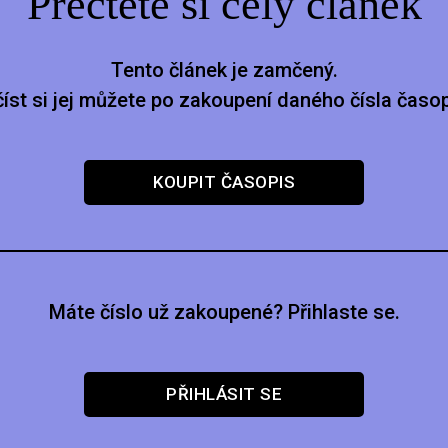
Přečtěte si celý článek
Tento článek je zamčený.
číst si jej můžete po zakoupení daného čísla časop
KOUPIT ČASOPIS
Máte číslo už zakoupené? Přihlaste se.
PŘIHLÁSIT SE