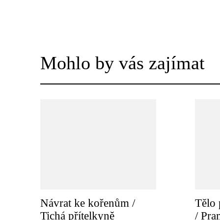
Mohlo by vás zajímat
Návrat ke kořenům /
Tělo 
Tichá přítelkyně
/ Pr