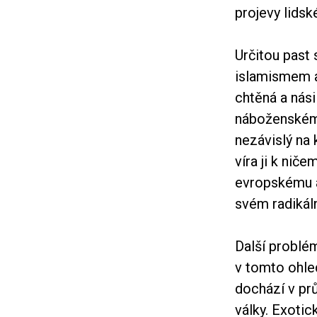
projevy lidsk
Určitou past 
islamismem a
chtěná a nási
náboženskému
nezávislý na 
víra ji k ni
evropskému a 
svém radikál
Další problém
v tomto ohle
dochází v pr
války. Exotic