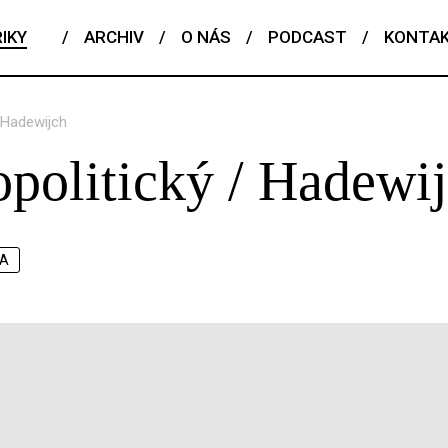
IKY
/
ARCHIV
/
O NÁS
/
PODCAST
/
KONTA
 Hadewijch
politický / Hadewi
KA