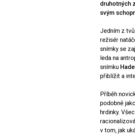
druhotných z
svým schopn
Jedním z tvůr
režisér natáč
snímky se zaj
leda na antr
snímku
Hade
přiblížit a i
Příběh novick
podobně jako 
hrdinky. Všec
racionalizov
v tom, jak uk