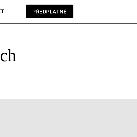
KT
PŘEDPLATNÉ
V košíku zatím nemáte žádné položky.
jch