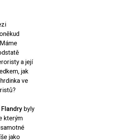
ezi
poněkud
u. Máme
odstatě
oristy a její
ředkem, jak
 hrdinka ve
ristů?
ž
Flandry
byly
ke kterým
t samotné
íše jako