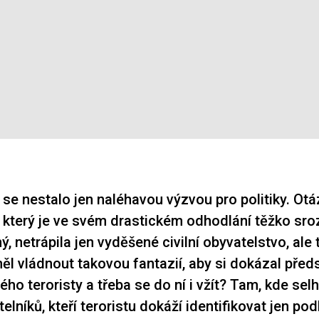
 se nestalo jen naléhavou výzvou pro politiky. Otá
, který je ve svém drastickém odhodlání těžko sro
ý, netrápila jen vyděšené civilní obyvatelstvo, ale
měl vládnout takovou fantazií, aby si dokázal před
ho teroristy a třeba se do ní i vžít? Tam, kde sel
lníků, kteří teroristu dokáží identifikovat jen pod