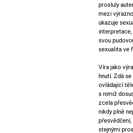
prosluly aut
mezi výrazno
ukazuje sexuá
interpretace,
svou pudovou 
sexualita ve 
Víra jako výr
hnutí. Zdá se
ovládající tě
s nimiž dosud
zcela přesvě
nikdy plně ne
přesvědčení,
stejnými pros