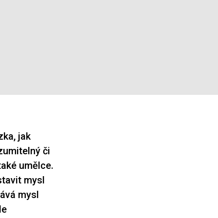
zka, jak
zumitelný či
 také umělce.
stavit mysl
hává mysl
le