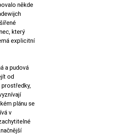
ybovalo někde
adewijch
zšířené
nec, který
emá explicitní
ná a pudová
jít od
 prostředky,
vyznívají
ském plánu se
ívá v
zachytitelné
značnější