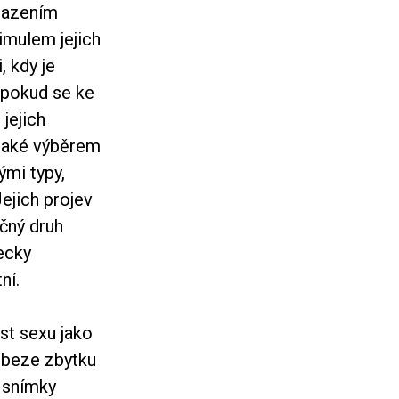
asazením
timulem jejich
, kdy je
(pokud se ke
jejich
 také výběrem
ými typy,
ejich projev
ečný druh
ecky
ní.
st sexu jako
o beze zbytku
y snímky