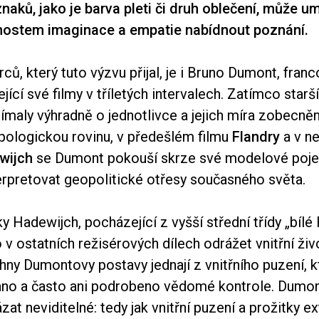
naků, jako je barva pleti či druh oblečení, může u
ostem imaginace a empatie nabídnout poznání.
ců, který tuto výzvu přijal, je i Bruno Dumont, fran
ející své filmy v tříletých intervalech. Zatímco sta
ímaly výhradně o jednotlivce a jejich míra zobecně
opologickou rovinu, v předešlém filmu
Flandry
a v n
wijch
se Dumont pokouší skrze své modelové pojet
nterpretovat geopolitické otřesy současného světa.
y Hadewijch, pocházející z vyšší střední třídy „bílé
v ostatních režisérových dílech odrážet vnitřní živo
hny Dumontovy postavy jednají z vnitřního puzení, k
áno a často ani podrobeno vědomé kontrole. Dumont
ázat neviditelné: tedy jak vnitřní puzení a prožitky e