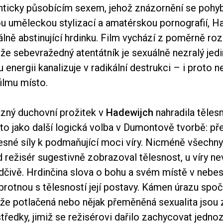
enticky působícím sexem, jehož znázornění se poh
u uměleckou stylizací a amatérskou pornografií, H
lně abstinující hrdinku. Film vychází z poměrně ro
 že sebevražedný atentátník je sexuálně nezralý jedi
energii kanalizuje v radikální destrukci – i proto n
filmu místo.
azný duchovní prožitek v
Hadewijch
nahradila těles
 to jako další logická volba v Dumontově tvorbě: pře
lesné síly k podmaňující moci víry. Nicméně všechny
 režisér sugestivně zobrazoval tělesnost, u víry ne
dčivě. Hrdinčina slova o bohu a svém místě v nebe
protnou s tělesností její postavy. Kámen úrazu spoč
 že potlačená nebo nějak přeměněná sexualita jsou 
tředky, jimiž se režisérovi dařilo zachycovat jedno