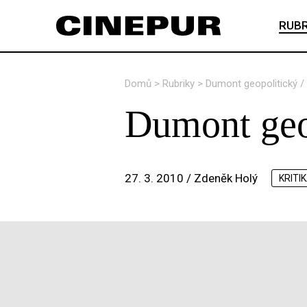
RUBR
Domů
>
Rubriky
>
Dumont geopolitický /
Dumont geo
27. 3. 2010 /
Zdeněk Holý
KRITI