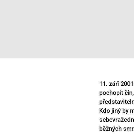
11. září 2001
pochopit čin
představiteln
Kdo jiný by 
sebevražedné
běžných smrte