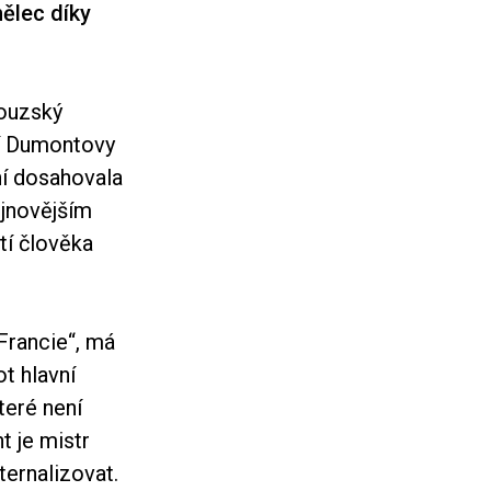
mělec díky
couzský
rší Dumontovy
ní dosahovala
ejnovějším
í člověka
 Francie“, má
t hlavní
teré není
 je mistr
xternalizovat.