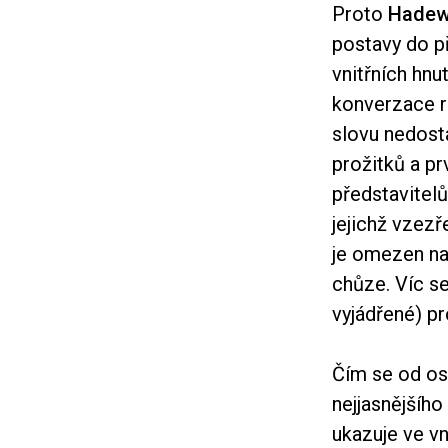
Proto
Hadew
postavy do př
vnitřních hnu
konverzace r
slovu nedostá
prožitků a p
představitelů
jejichž vzez
je omezen na 
chůze. Víc s
vyjádřené) pr
Čím se od os
nejjasnějšího
ukazuje ve v