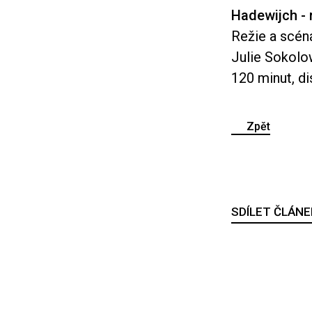
Hadewijch - 
Režie a scéná
Julie Sokolow
120 minut, di
Zpět
SDÍLET ČLÁNE