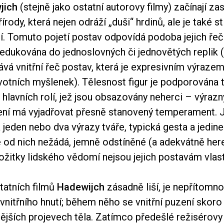
jich
(stejně jako ostatní autorovy filmy) začínají z
írody, která nejen odráží „duši“ hrdinů, ale je také s
tí. Tomuto pojetí postav odpovídá podoba jejich řeči
edukována do jednoslovných či jednovětých replik 
vá vnitřní řeč postav, která je expresivním výrazem 
rvotních myšlenek). Tělesnost figur je podporována
 hlavních rolí, jež jsou obsazovány neherci – výrazn
ření má vyjadřovat přesně stanovený temperament. J
jeden nebo dva výrazy tváře, typická gesta a jedin
e od nich nežádá, jemně odstíněné (a adekvátně her
ožitky lidského vědomí nejsou jejich postavám vlast
tatních filmů
Hadewijch
zásadně liší, je nepřítomno
 vnitřního hnutí; během něho se vnitřní puzení skor
nějších projevech těla. Zatímco předešlé režisérov