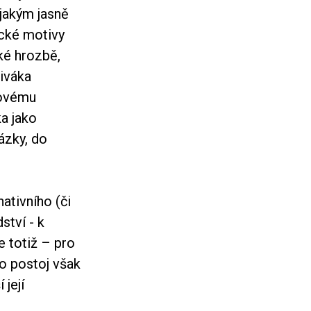
ějakým jasně
ické motivy
ké hrozbě,
iváka
kovému
a jako
ázky, do
ativního (či
ství - k
 totiž – pro
o postoj však
 její