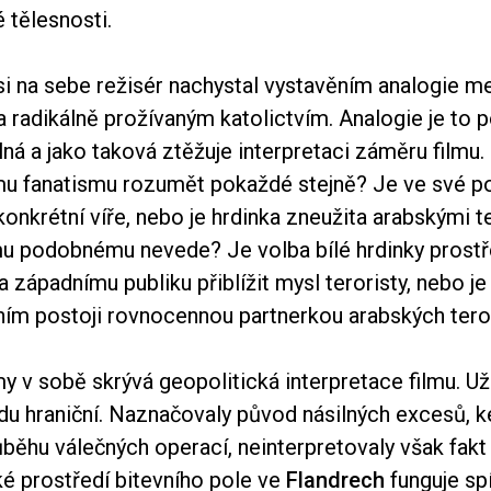
é tělesnosti.
si na sebe režisér nachystal vystavěním analogie m
 radikálně prožívaným katolictvím. Analogie je to 
lná a jako taková ztěžuje interpretaci záměru film
 fanatismu rozumět pokaždé stejně? Je ve své p
konkrétní víře, nebo je hrdinka zneužita arabskými ter
čemu podobnému nevede? Je volba bílé hrdinky prost
západnímu publiku přiblížit mysl teroristy, nebo je
ním postoji rovnocennou partnerkou arabských tero
y v sobě skrývá geopolitická interpretace filmu. U
du hraniční. Naznačovaly původ násilných excesů, 
ůběhu válečných operací, neinterpretovaly však fak
ké prostředí bitevního pole ve
Flandrech
funguje sp