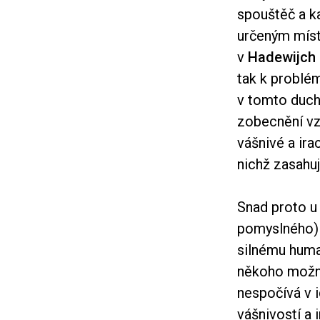
spouštěč a ka
určeným míst
v
Hadewijch
tak k problé
v tomto duch
zobecnění vz
vášnivé a ira
nichž zasahuj
Snad proto u 
pomyslného) k
silnému huma
někoho možná
nespočívá v id
vášnivostí a i