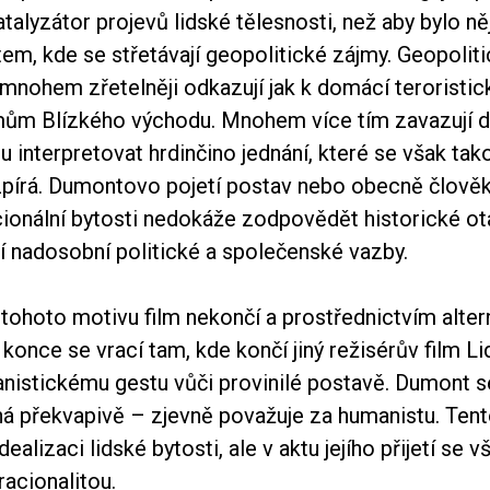
talyzátor projevů lidské tělesnosti, než aby bylo n
em, kde se střetávají geopolitické zájmy. Geopolit
mnohem zřetelněji odkazují jak k domácí teroristic
mům Blízkého východu. Mnohem více tím zavazují d
u interpretovat hrdinčino jednání, které se však ta
pírá. Dumontovo pojetí postav nebo obecně člověk
cionální bytosti nedokáže zodpovědět historické ot
í nadosobní politické a společenské vazby.
tohoto motivu film nekončí a prostřednictvím altern
once se vrací tam, kde končí jiný režisérův film Lid
nistickému gestu vůči provinilé postavě. Dumont se
 překvapivě – zjevně považuje za humanistu. Tent
ealizaci lidské bytosti, ale v aktu jejího přijetí se vší
racionalitou.