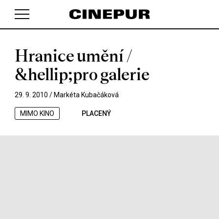
Hranice umění /
V košíku zatím nemáte žádné položky.
&hellip;pro galerie
29. 9. 2010 /
Markéta Kubačáková
MIMO KINO
PLACENÝ