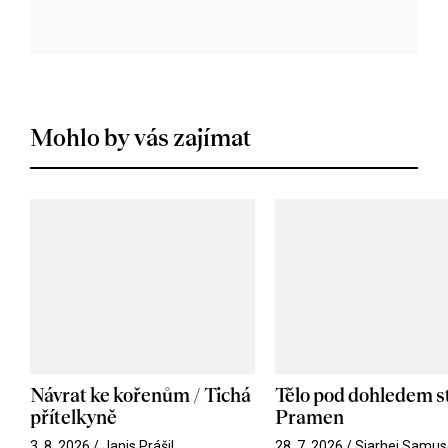
Mohlo by vás zajímat
Návrat ke kořenům / Tichá
Tělo pod dohledem st
přítelkyně
Pramen
3. 8. 2026 / Janis Prášil
28. 7. 2026 / Siarhei Samus