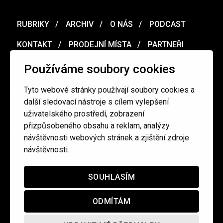
RUBRIKY
ARCHIV
O NÁS
PODCAST
KONTAKT
PRODEJNÍ MÍSTA
PARTNEŘI
MERCH
VOUCHER
Používáme soubory cookies
Tyto webové stránky používají soubory cookies a
Ochrana osobních údajů
/
Obchodní podmínky
další sledovací nástroje s cílem vylepšení
uživatelského prostředí, zobrazení
přizpůsobeného obsahu a reklam, analýzy
redakce@cinepur.cz
návštěvnosti webových stránek a zjištění zdroje
návštěvnosti.
SOUHLASÍM
ODMÍTÁM