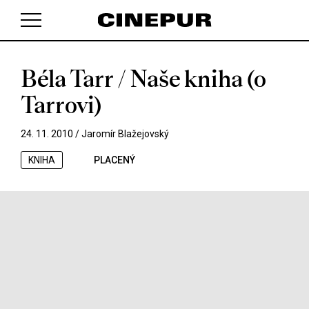
Béla Tarr / Naše kniha (o
V košíku zatím nemáte žádné položky.
Tarrovi)
24. 11. 2010 /
Jaromír Blažejovský
KNIHA
PLACENÝ