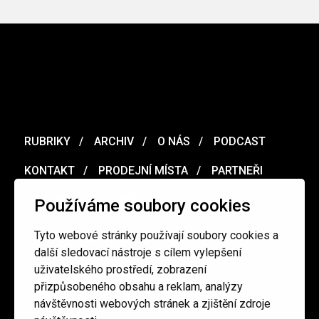
RUBRIKY
ARCHIV
O NÁS
PODCAST
KONTAKT
PRODEJNÍ MÍSTA
PARTNEŘI
MERCH
VOUCHER
Používáme soubory cookies
Tyto webové stránky používají soubory cookies a
Ochrana osobních údajů
/
Obchodní podmínky
další sledovací nástroje s cílem vylepšení
uživatelského prostředí, zobrazení
přizpůsobeného obsahu a reklam, analýzy
redakce@cinepur.cz
návštěvnosti webových stránek a zjištění zdroje