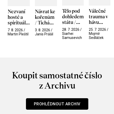
Tělo pod
Válečné
Nezvaní
Návrat ke
dohledem
trauma v
hosté a
kořenům
státu /
hávu
spirituální
/ Tichá
Pramen
spektáklu
narušitelé
přítelkyně
28. 7. 2026 /
25. 7. 2026 /
7. 8. 2026 /
3. 8. 2026 /
/ Odyssea
z vesmíru
Siarhei
Mojmír
Martin Pleštil
Janis Prášil
Samusevich
Sedláček
/ Mouchy
Koupit samostatné číslo
z Archivu
PROHLÉDNOUT ARCHIV