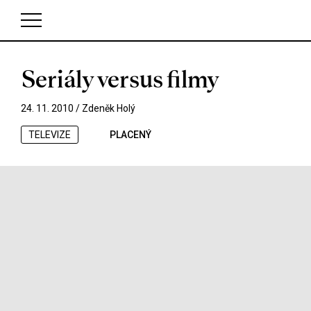
Seriály versus filmy
V košíku zatím nemáte žádné položky.
24. 11. 2010 /
Zdeněk Holý
TELEVIZE
PLACENÝ