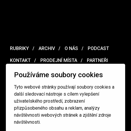
RUBRIKY
ARCHIV
O NÁS
PODCAST
KONTAKT
PRODEJNÍ MÍSTA
PARTNEŘI
MERCH
VOUCHER
Používáme soubory cookies
Tyto webové stránky používají soubory cookies a
Ochrana osobních údajů
/
Obchodní podmínky
další sledovací nástroje s cílem vylepšení
uživatelského prostředí, zobrazení
přizpůsobeného obsahu a reklam, analýzy
redakce@cinepur.cz
návštěvnosti webových stránek a zjištění zdroje
návštěvnosti.