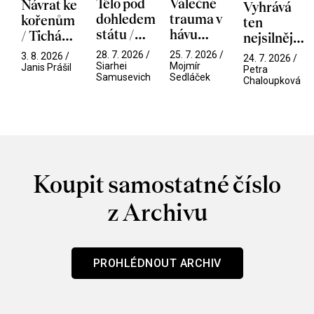
Tělo pod
Válečné
Návrat ke
Vyhrává
dohledem
trauma v
kořenům
ten
státu /
hávu
/ Tichá
nejsilnější
Pramen
spektáklu
přítelkyně
/ V nitru
28. 7. 2026 /
25. 7. 2026 /
3. 8. 2026 /
24. 7. 2026 /
/ Odyssea
Siarhei
Mojmír
manosféry
Janis Prášil
Petra
Samusevich
Sedláček
Chaloupková
Koupit samostatné číslo
z Archivu
PROHLÉDNOUT ARCHIV