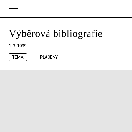
Výběrová bibliografie
V košíku zatím nemáte žádné položky.
1. 3. 1999
TÉMA
PLACENÝ