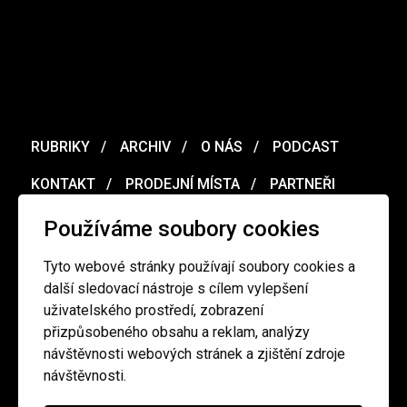
RUBRIKY
ARCHIV
O NÁS
PODCAST
KONTAKT
PRODEJNÍ MÍSTA
PARTNEŘI
MERCH
VOUCHER
Používáme soubory cookies
Tyto webové stránky používají soubory cookies a
Ochrana osobních údajů
/
Obchodní podmínky
další sledovací nástroje s cílem vylepšení
uživatelského prostředí, zobrazení
přizpůsobeného obsahu a reklam, analýzy
redakce@cinepur.cz
návštěvnosti webových stránek a zjištění zdroje
návštěvnosti.