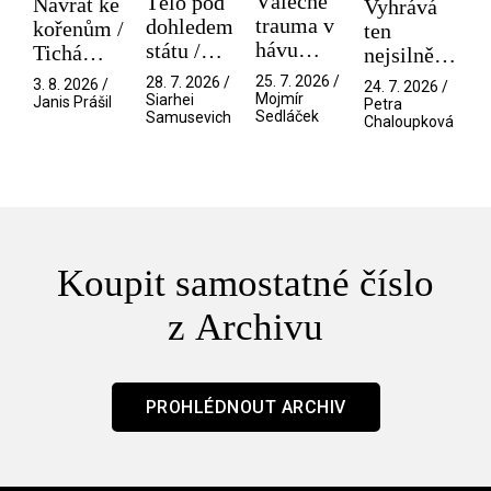
Válečné
Tělo pod
Návrat ke
Vyhrává
trauma v
dohledem
kořenům /
ten
hávu
státu /
Tichá
nejsilnější
spektáklu
Pramen
přítelkyně
/ V nitru
25. 7. 2026 /
28. 7. 2026 /
3. 8. 2026 /
24. 7. 2026 /
/ Odyssea
Mojmír
Siarhei
manosféry
Janis Prášil
Petra
Sedláček
Samusevich
Chaloupková
Koupit samostatné číslo
z Archivu
PROHLÉDNOUT ARCHIV