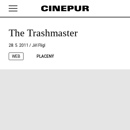
The Trashmaster
V košíku zatím nemáte žádné položky.
28. 5. 2011 /
Jiří Flígl
WEB
PLACENÝ