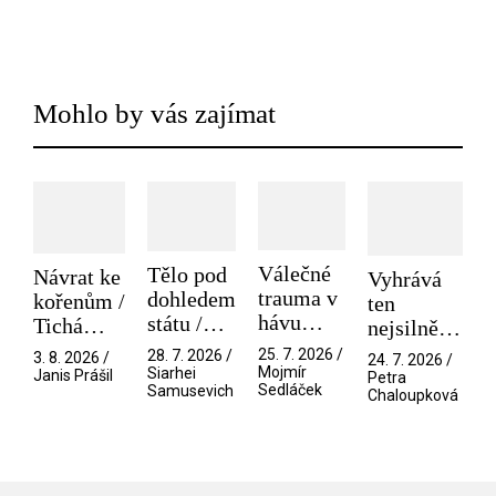
Mohlo by vás zajímat
Válečné
Tělo pod
Návrat ke
Vyhrává
trauma v
dohledem
kořenům /
ten
hávu
státu /
Tichá
nejsilnější
spektáklu
Pramen
přítelkyně
/ V nitru
25. 7. 2026 /
28. 7. 2026 /
3. 8. 2026 /
24. 7. 2026 /
/ Odyssea
Mojmír
Siarhei
manosféry
Janis Prášil
Petra
Sedláček
Samusevich
Chaloupková