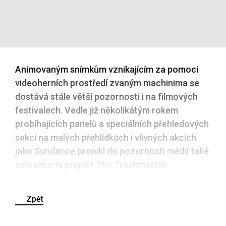
Animovaným snímkům vznikajícím za pomoci
videoherních prostředí zvaným machinima se
dostává stále větší pozornosti i na filmových
festivalech. Vedle již několikátým rokem
probíhajících panelů a speciálních přehledových
sekcí na malých přehlídkách i vlivných akcích
jako Sundance pronikl do pozornosti médií také
celovečerní projekt The Trashmaster.
Zpět