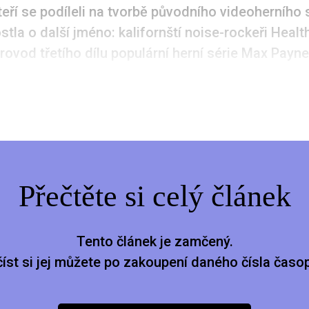
teří se podíleli na tvorbě původního videoherního
stla o další jméno: kalifornští noise-rockeři Healt
rovod třetího dílu populární herní série Max Payne
Přečtěte si celý článek
Tento článek je zamčený.
číst si jej můžete po zakoupení daného čísla časop