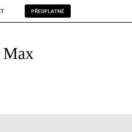
KT
PŘEDPLATNÉ
V košíku zatím nemáte žádné položky.
/ Max