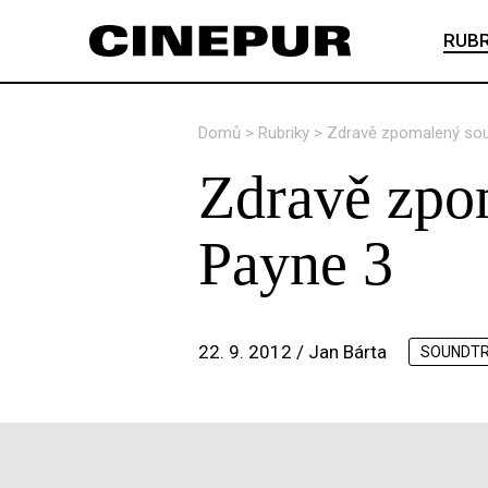
RUBR
Domů
>
Rubriky
>
Zdravě zpomalený sou
Zdravě zpo
Payne 3
22. 9. 2012 /
Jan Bárta
SOUNDT