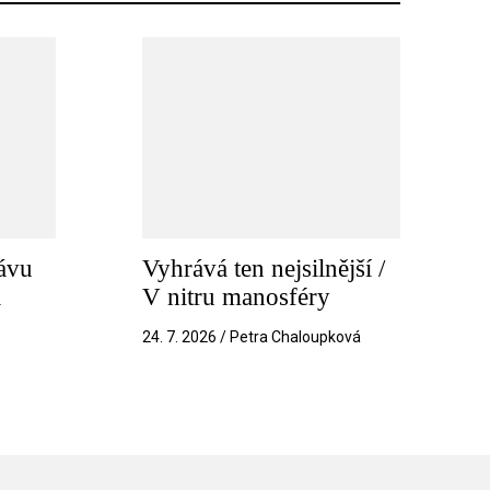
ávu
Vyhrává ten nejsilnější /
a
V nitru manosféry
k
24. 7. 2026 / Petra Chaloupková