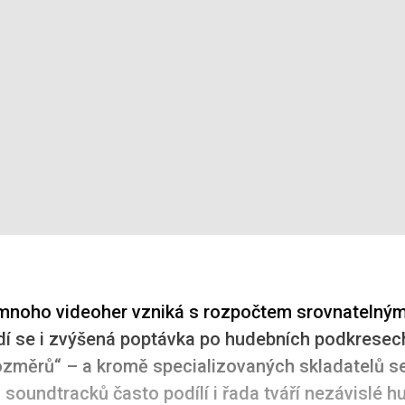
mnoho videoher vzniká s rozpočtem srovnatelným
dí se i zvýšená poptávka po hudebních podkresec
ozměrů“ – a kromě specializovaných skladatelů se
 soundtracků často podílí i řada tváří nezávislé h