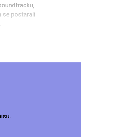
 soundtracku,
h se postarali
.
isu.