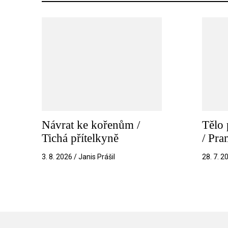
Návrat ke kořenům /
Tělo 
Tichá přítelkyně
/ Pr
3. 8. 2026 / Janis Prášil
28. 7. 2