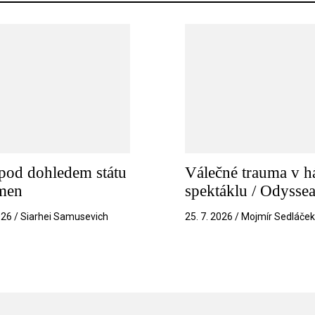
pod dohledem státu
Válečné trauma v h
amen
spektáklu / Odysse
026 / Siarhei Samusevich
25. 7. 2026 / Mojmír Sedláče