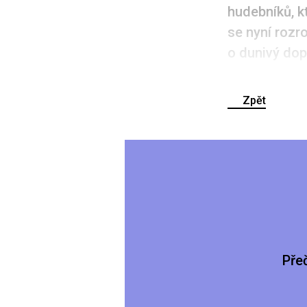
hudebníků, k
se nyní rozro
o dunivý dop
Zpět
Pře