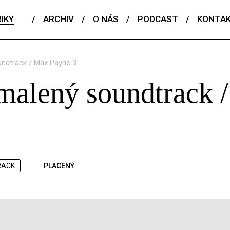
IKY
/
ARCHIV
/
O NÁS
/
PODCAST
/
KONTA
ndtrack / Max Payne 3
malený soundtrack 
RACK
PLACENÝ