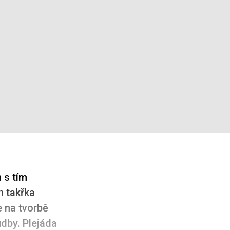
 s tím
h takřka
 na tvorbě
udby. Plejáda