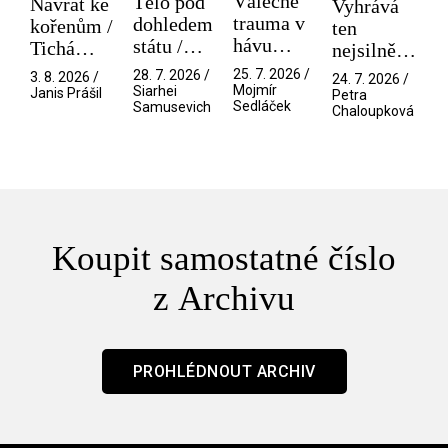
Válečné
Tělo pod
Návrat ke
Vyhrává
trauma v
dohledem
kořenům /
ten
hávu
státu /
Tichá
nejsilnější
spektáklu
Pramen
přítelkyně
/ V nitru
25. 7. 2026 /
28. 7. 2026 /
3. 8. 2026 /
24. 7. 2026 /
/ Odyssea
Mojmír
Siarhei
manosféry
Janis Prášil
Petra
Sedláček
Samusevich
Chaloupková
Koupit samostatné číslo
z Archivu
PROHLÉDNOUT ARCHIV