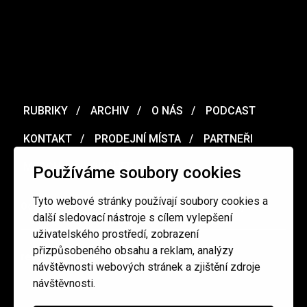
RUBRIKY
ARCHIV
O NÁS
PODCAST
KONTAKT
PRODEJNÍ MÍSTA
PARTNEŘI
MERCH
VOUCHER
Používáme soubory cookies
Tyto webové stránky používají soubory cookies a
Ochrana osobních údajů
/
Obchodní podmínky
další sledovací nástroje s cílem vylepšení
uživatelského prostředí, zobrazení
přizpůsobeného obsahu a reklam, analýzy
redakce@cinepur.cz
návštěvnosti webových stránek a zjištění zdroje
návštěvnosti.