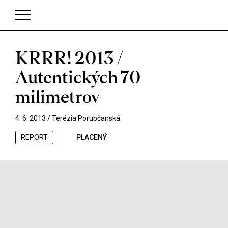
KRRR! 2013 /
V košíku zatím nemáte žádné položky.
Autentických 70
milimetrov
4. 6. 2013 /
Terézia Porubčanská
REPORT
PLACENÝ