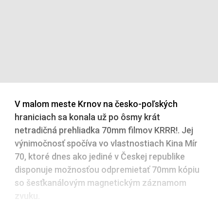
V malom meste Krnov na česko-poľských
hraniciach sa konala už po ôsmy krát
netradičná prehliadka 70mm filmov KRRR!. Jej
výnimočnosť spočíva vo vlastnostiach Kina Mír
70, ktoré dnes ako jediné v Českej republike
disponuje možnosťou odpremietať 70mm kópiu
so šesťkanálovým magnetickým záznamom
zvuku.