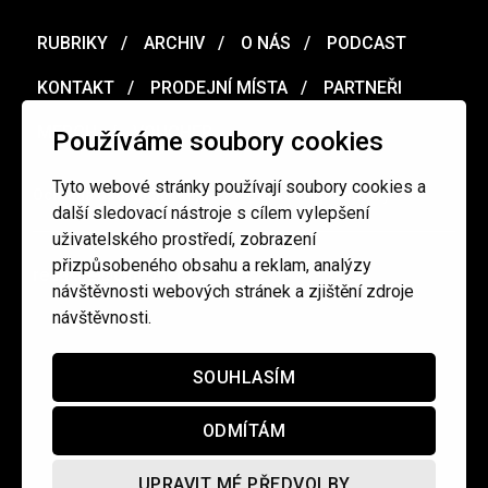
RUBRIKY
ARCHIV
O NÁS
PODCAST
KONTAKT
PRODEJNÍ MÍSTA
PARTNEŘI
MERCH
VOUCHER
Používáme soubory cookies
Tyto webové stránky používají soubory cookies a
Ochrana osobních údajů
/
Obchodní podmínky
další sledovací nástroje s cílem vylepšení
uživatelského prostředí, zobrazení
přizpůsobeného obsahu a reklam, analýzy
redakce@cinepur.cz
návštěvnosti webových stránek a zjištění zdroje
návštěvnosti.
SOUHLASÍM
ODMÍTÁM
UPRAVIT MÉ PŘEDVOLBY