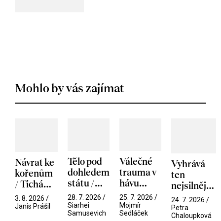
Mohlo by vás zajímat
Tělo pod
Válečné
Návrat ke
Vyhrává
dohledem
trauma v
kořenům
ten
státu /
hávu
/ Tichá
nejsilnější
Pramen
spektáklu
přítelkyně
/ V nitru
28. 7. 2026 /
25. 7. 2026 /
3. 8. 2026 /
24. 7. 2026 /
/ Odyssea
Siarhei
Mojmír
manosféry
Janis Prášil
Petra
Samusevich
Sedláček
Chaloupková