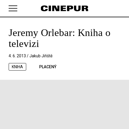
Jeremy Orlebar: Kniha o
V košíku zatím nemáte žádné položky.
televizi
4. 6. 2013 /
Jakub Jiřiště
KNIHA
PLACENÝ