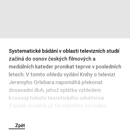
Systematické bádání v oblasti televizních studií
začíná do osnov českých filmových a
mediálních kateder pronikat teprve v posledních
letech. V tomto ohledu vydání Knihy o televizi
Jeremyho Orlebara napomáhá překonat
dosavadní dluh, jehož splátka vzhledem
k rozvoji tohoto teoretického odvětví na
Západě dosáhla až třicetiletého zpoždění.
Zpět