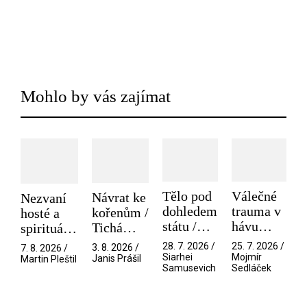
Mohlo by vás zajímat
Tělo pod
Válečné
Návrat ke
Nezvaní
dohledem
trauma v
kořenům /
hosté a
státu /
hávu
Tichá
spirituální
Pramen
spektáklu
přítelkyně
narušitelé
28. 7. 2026 /
25. 7. 2026 /
3. 8. 2026 /
7. 8. 2026 /
/ Odyssea
z vesmíru
Siarhei
Mojmír
Janis Prášil
Martin Pleštil
Samusevich
Sedláček
/ Mouchy