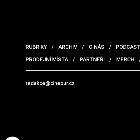
RUBRIKY
/
ARCHIV
/
O NÁS
/
PODCAS
PRODEJNÍ MÍSTA
/
PARTNEŘI
/
MERCH
redakce@cinepur.cz