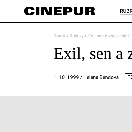
RUBR
Domů
>
Rubriky
>
Exil, sen a zneklidnění
Exil, sen a
1. 10. 1999 /
Helena Bendová
T