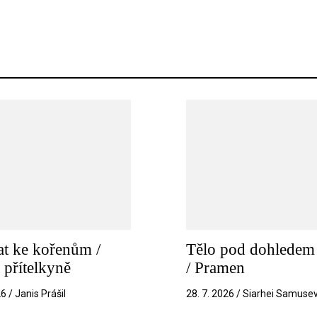
t ke kořenům /
Tělo pod dohledem 
 přítelkyně
/ Pramen
26 / Janis Prášil
28. 7. 2026 / Siarhei Samuse