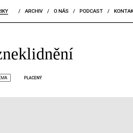
IKY
/
ARCHIV
/
O NÁS
/
PODCAST
/
KONTA
 zneklidnění
ÉMA
PLACENÝ