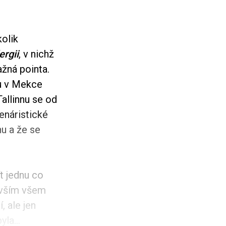
olik
ergii
, v nichž
ažná pointa.
tu v Mekce
allinnu se od
cenáristické
hu a že se
t jednu co
devším všem
, ale jen
la...