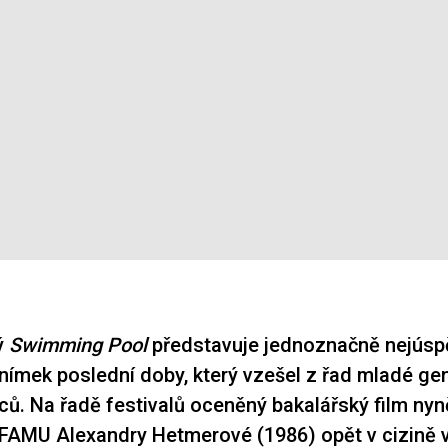
rý
Swimming Pool
představuje jednoznačně nejúsp
ímek poslední doby, který vzešel z řad mladé ge
ců. Na řadě festivalů oceněný bakalářský film nyně
 FAMU Alexandry Hetmerové (1986) opět v cizině