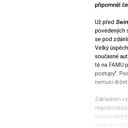
připomněl če
Už před
Swi
povedených s
se pod zdánli
Velký úspěch 
současné aut
té na FAMU př
postupy". Poc
nemusí držet 
Základním vz
nejjednodušší
srozumitelný.
jedna z možno