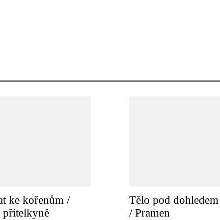
t ke kořenům /
Tělo pod dohledem 
 přítelkyně
/ Pramen