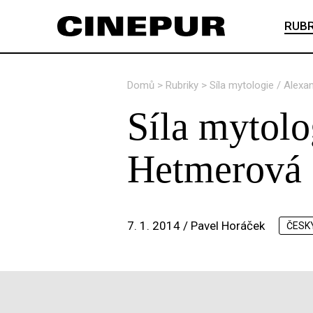
RUBR
Domů
>
Rubriky
>
Síla mytologie / Alex
Síla mytolo
Hetmerová
7. 1. 2014 /
Pavel Horáček
ČESK