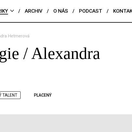
IKY
/
ARCHIV
/
O NÁS
/
PODCAST
/
KONTA
andra Hetmerová
gie / Alexandra
Ý TALENT
PLACENÝ